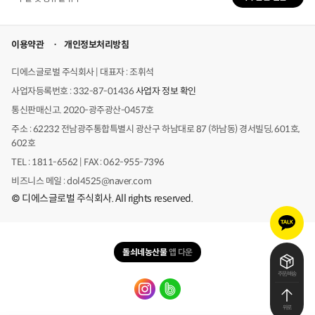
이용약관
개인정보처리방침
디에스글로벌 주식회사 | 대표자 : 조휘석
사업자등록번호 : 332-87-01436
사업자 정보 확인
통신판매신고. 2020-광주광산-0457호
주소 : 62232 전남광주통합특별시 광산구 하남대로 87 (하남동) 경서빌딩, 601호,
602호
TEL : 1811-6562 | FAX : 062-955-7396
비즈니스 메일 : dol4525@naver.com
© 디에스글로벌 주식회사. All rights reserved.
카
카
오
돌쇠네농산물
앱 다운
톡
문
주문/배송
의
위로