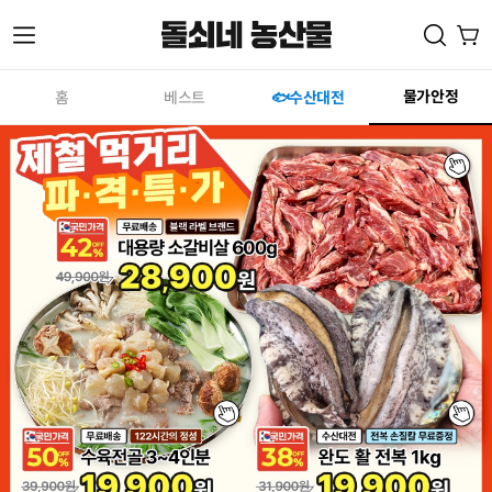
메
물가안정
홈
베스트
🐟수산대전
뉴
열
기