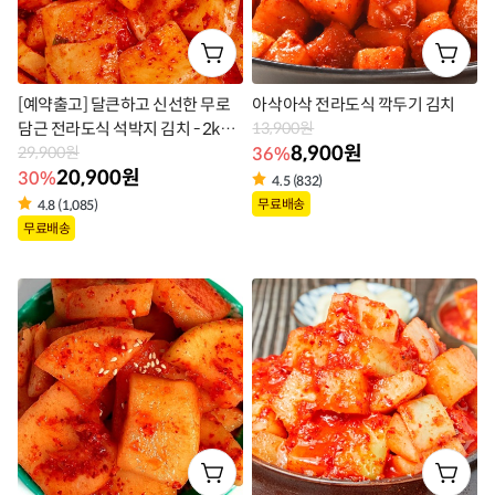
[예약출고] 달큰하고 신선한 무로
아삭아삭 전라도식 깍두기 김치
담근 전라도식 석박지 김치 - 2kg
13,900원
8,900원
36%
구매시 1kg 추가증정
29,900원
20,900원
30%
4.5 (832)
상
무료배송
4.8 (1,085)
상
무료배송
품
품
라
라
벨
벨