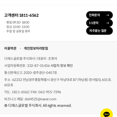
고객센터 1811-6562
전화문의
· 평일 09:30~18:00
1:1문의
· 점심 12:00~13:00
자주묻는 질문
· 주말 및 공휴일 휴무
이용약관
개인정보처리방침
디에스글로벌 주식회사 | 대표자 : 조휘석
사업자등록번호 : 332-87-01436
사업자 정보 확인
통신판매신고. 2020-광주광산-0457호
주소 : 62232 전남광주통합특별시 광산구 하남대로 87 (하남동) 경서빌딩, 601호,
602호
TEL : 1811-6562 | FAX : 062-955-7396
비즈니스 메일 : dol4525@naver.com
© 디에스글로벌 주식회사. All rights reserved.
카
카