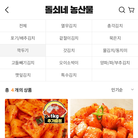
전체
열무김치
총각김치
포기/배추김치
겉절이김치
묵은지
깍두기
갓김치
물김치/동치미
고들빼기김치
오이소박이
양파/파/부추김치
깻잎김치
특수김치
총
4
개의 상품
인기순