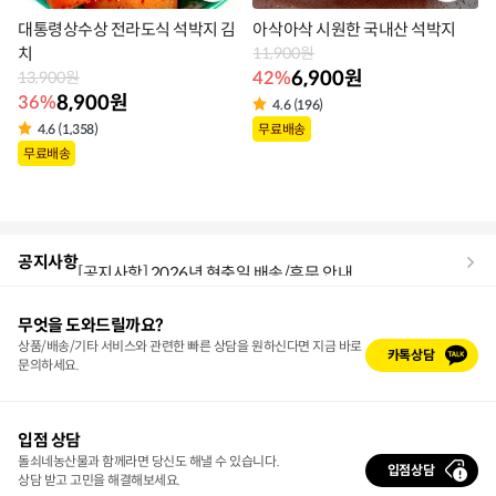
대통령상수상 전라도식 석박지 김
아삭아삭 시원한 국내산 석박지
치
11,900원
6,900원
42%
13,900원
8,900원
36%
4.6 (196)
상
무료배송
4.6 (1,358)
상
무료배송
품
품
라
라
벨
벨
공지사항
[공지사항] 2026년 현충일 배송/휴무 안내
무엇을 도와드릴까요?
상품/배송/기타 서비스와 관련한 빠른 상담을 원하신다면 지금 바로
카톡상담
문의하세요.
입점 상담
돌쇠네농산물과 함께라면 당신도 해낼 수 있습니다.
입점상담
상담 받고 고민을 해결해보세요.