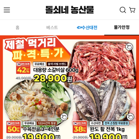
메
물가안정
홈
베스트
🐟수산대전
뉴
열
기