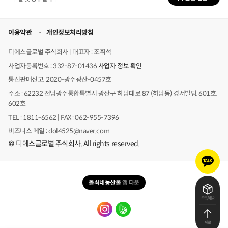
이용약관
개인정보처리방침
디에스글로벌 주식회사 | 대표자 : 조휘석
사업자등록번호 : 332-87-01436
사업자 정보 확인
통신판매신고. 2020-광주광산-0457호
주소 : 62232 전남광주통합특별시 광산구 하남대로 87 (하남동) 경서빌딩, 601호,
602호
TEL : 1811-6562 | FAX : 062-955-7396
비즈니스 메일 : dol4525@naver.com
© 디에스글로벌 주식회사. All rights reserved.
카
카
오
돌쇠네농산물
앱 다운
톡
문
주문/배송
의
위로