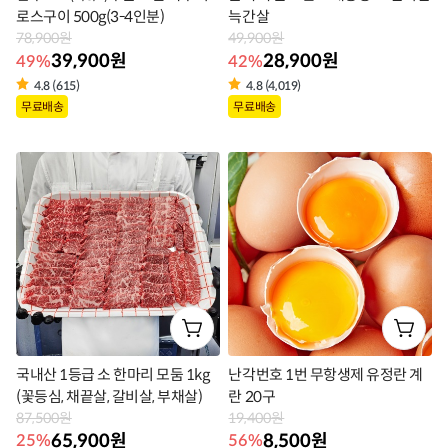
로스구이 500g(3-4인분)
늑간살
78,900원
49,900원
39,900원
28,900원
49%
42%
4.8 (615)
4.8 (4,019)
상
상
무료배송
무료배송
품
품
라
라
벨
벨
국내산 1등급 소 한마리 모둠 1kg
난각번호 1번 무항생제 유정란 계
(꽃등심, 채끝살, 갈비살, 부채살)
란 20구
87,500원
19,400원
65,900원
8,500원
25%
56%