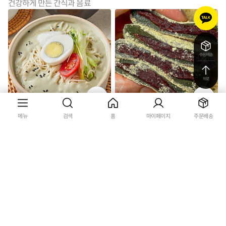
건강하게 만든 간식과 음료
카
카
오
톡
문
주문/배송
의
위로
메뉴
검색
홈
마이페이지
주문배송
옛 방식으로 만든 100% 국내산 우
쫀득쫀득 콩쑥개떡 옛날찹쌀떡 흑
뭇가사리 콩물
임자 인절미
19,900원
24,900원
16,900원
15,900원
15%
36%
4.8 (331)
4.8 (6,051)
상
상
무료배송
무료배송
품
품
라
라
벨
벨