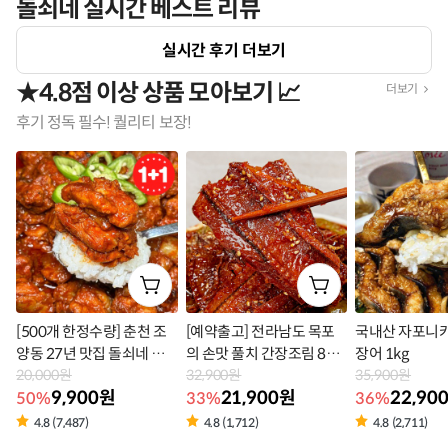
돌쇠네 실시간 베스트 리뷰
실시간 후기 더보기
★4.8점 이상 상품 모아보기 📈
더보기
후기 정독 필수! 퀄리티 보장!
[500개 한정수량] 춘천 조
[예약출고] 전라남도 목포
국내산 자포니카
양동 27년 맛집 돌쇠네 춘
의 손맛 풀치 간장조림 800
장어 1kg
천 닭갈비 500g+500g
20,000원
g
32,900원
35,900원
9,900원
21,900원
22,90
50%
33%
36%
4.8 (7,487)
4.8 (1,712)
4.8 (2,711)