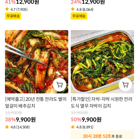
12,900원
12,900원
41%
24%
4.7 (7,905)
4.8 (8,064)
상
상
무료배송
무료배송
품
품
라
라
벨
벨
[예약출고] 20년 전통 전라도 별미
[특가할인] 자박-자박 시원한 전라
얼갈이 배추김치
도식 열무 자박이 김치
15,900원
19,900원
9,900원
9,900원
38%
50%
4.8 (14,508)
4.8 (8,891)
상
30시 28분 49초
후 종료