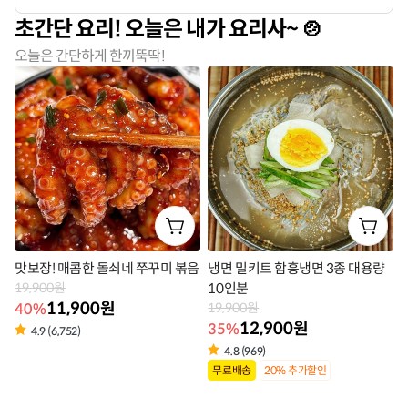
라
라
초간단 요리! 오늘은 내가 요리사~
벨
벨
오늘은 간단하게 한끼뚝딱!
맛보장! 매콤한 돌쇠네 쭈꾸미 볶음
냉면 밀키트 함흥냉면 3종 대용량
19,900원
10인분
11,900원
40%
19,900원
12,900원
35%
4.9 (6,752)
상
4.8 (969)
상
품
무료배송
20% 추가할인
품
라