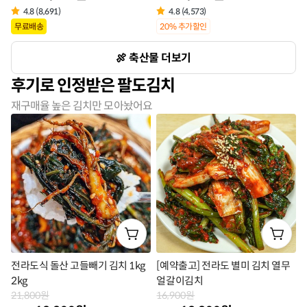
4.8 (8,691)
4.8 (4,573)
상
상
무료배송
20% 추가할인
품
품
축산물 더보기
라
라
후기로 인정받은 팔도김치
벨
벨
재구매율 높은 김치만 모아놨어요
전라도식 돌산 고들빼기 김치 1kg
[예약출고] 전라도 별미 김치 열무
2kg
얼갈이김치
21,800원
16,900원