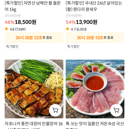
[특가할인] 자연산 남해안 활 돌문
[특가할인] 국내산 26년 살아있는
어 1kg
(활) 흰다리 왕새우
35,800원
29,900원
18,500원
13,900원
48%
54%
4.8 (7,069)
4.7 (6,033)
30시 28분 49초
30시 28분 49초
후 종료
후 종료
상
상
특가할인
특가할인
품
품
라
라
벨
벨
자포니카 풍천 대장어 민물장어 1k
톡 쏘는 맛이 일품인 저온숙성 국산