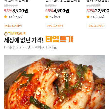
식 알타리 총각김치
한 소 갈비탕 순살 갈비탕
장어 1kg (실중
18,900원
8,900원
외)
33,900원
8,900원
4,900원
22,90
53%
45%
32%
4.8 (37,227)
4.7 (504)
4.8 (1,439)
상
상
상
20% 추가할인
20% 추가할인
30% 추가할인
품
품
품
TIME
SALE
라
세상에 없던 가격!
라
라
벨
벨
벨
더이상 최저가 찾아 헤매지 마세요.