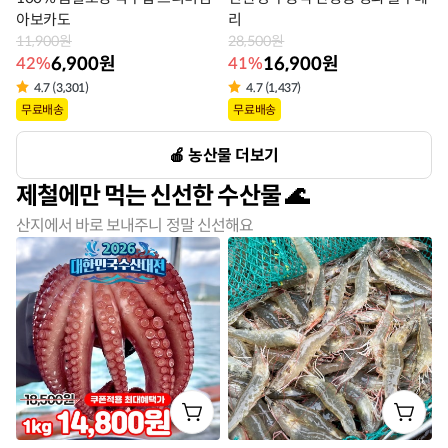
아보카도
리
11,900원
28,500원
6,900원
16,900원
42%
41%
4.7 (3,301)
4.7 (1,437)
상
상
무료배송
무료배송
품
품
농산물 더보기
라
라
제철에만 먹는 신선한 수산물
벨
벨
산지에서 바로 보내주니 정말 신선해요