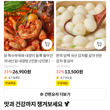
라
벨
벨
닭 특수부위와 내장이 듬뿍 들어간
쫀득 담백 국산 감자를 갈아 만든
국내산 닭 내장탕 2인분+2인분 (7
감자 옹심이
00g x 2팩)
38,900원
19,900원
26,900원
13,500원
31%
32%
4.7 (693)
4.7 (413)
상
상
무료배송
무료배송
품
품
간편요리 더보기
라
라
맛과 건강까지 챙겨보세요
벨
벨