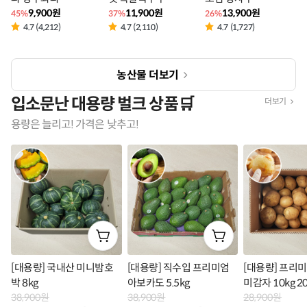
9,900원
11,900원
13,900원
45%
37%
26%
4.7 (4,212)
4.7 (2,110)
4.7 (1,727)
농산물 더보기
입소문난 대용량 벌크 상품🛒
더보기
용량은 늘리고! 가격은 낮추고!
[대용량] 국내산 미니밤호
[대용량] 직수입 프리미엄
[대용량] 프리미
박 8kg
아보카도 5.5kg
미감자 10kg 2
38,900원
38,900원
28,900원