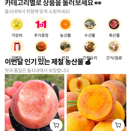
품
카테고리별로 상품을 둘러보세요 👀️
라
돌쇠네에서 취향에 맞게 쇼핑하세요!
벨
가성비
추가증정
농산물
수산물
축산물
이벤트
김치
반찬
간편요리
간식/음료
이번달 인기 있는 제철 농산물
맛과 품질은 돌쇠네에서 보장합니다