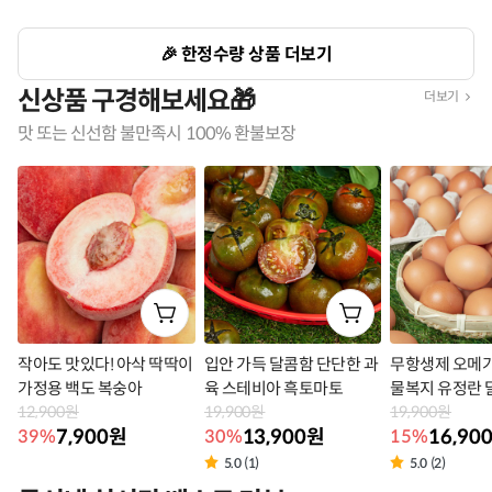
🎉 한정수량 상품 더보기
신상품 구경해보세요🎁
더보기
맛 또는 신선함 불만족시 100% 환불보장
작아도 맛있다! 아삭 딱딱이
입안 가득 달콤함 단단한 과
무항생제 오메가
가정용 백도 복숭아
육 스테비아 흑토마토
물복지 유정란 
12,900원
19,900원
19,900원
7,900원
13,900원
16,90
39%
30%
15%
5.0 (1)
5.0 (2)