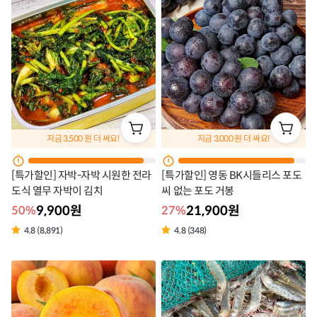
지금
3,500
원 더 싸요!
지금
3,000
원 더 싸요!
[특가할인] 자박-자박 시원한 전라
[특가할인] 영동 BK시들리스 포도
도식 열무 자박이 김치
씨 없는 포도 거봉
9,900원
21,900원
50%
27%
4.8 (8,891)
4.8 (348)