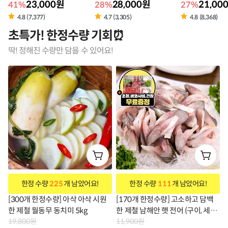
23,000원
28,000원
21,00
41%
28%
27%
4.8 (7,377)
4.7 (3,305)
4.8 (8,368)
초특가! 한정수량 기회⏰
딱! 정해진 수량만 담을 수 있어요!
한정 수량
225
개 남았어요!
한정 수량
111
개 남았어요!
[300개 한정수량] 아삭 아삭 시원
[170개 한정수량] 고소하고 담백
한 제철 월동무 동치미 5kg
한 제철 남해안 햇 전어 (구이, 세꼬
19,800원
시, 필렛)
11,900원