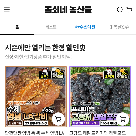
메
홈
홈
베스트
🐟수산대전
☀️복날왔슈
상
뉴
품
시즌에만 열리는 한정 할인⏰
리
신상/제철/인기상품 추가 할인 혜택!
열
스
기
트
단짠단짠 양념 폭발! 수제 양념 LA
고당도 제철 프리미엄 캠벨 포도