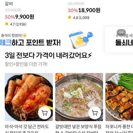
갈비
26,900원
18,900원
30%
19,900원
9,900원
50%
4.8 (1,030)
4.7 (2,926)
4
/
6
3일 전보다 가격이 내려갔어요⚡
할인+할인을 더한 가격!
아삭-아삭 갓 담근 전라도
갈빗대만 넣은 보양식 푸짐
자포니카 풍천 