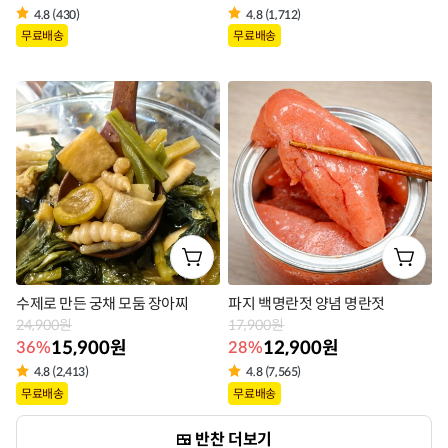
4.8 (430)
4.8 (1,712)
상
상
무료배송
무료배송
품
품
라
라
벨
벨
수제로 만든 궁채 모둠 장아찌
파지 백명란젓 양념 명란젓
24,900원
17,900원
15,900원
12,900원
36%
28%
4.8 (2,413)
4.8 (7,565)
상
상
무료배송
무료배송
품
품
반찬 더보기