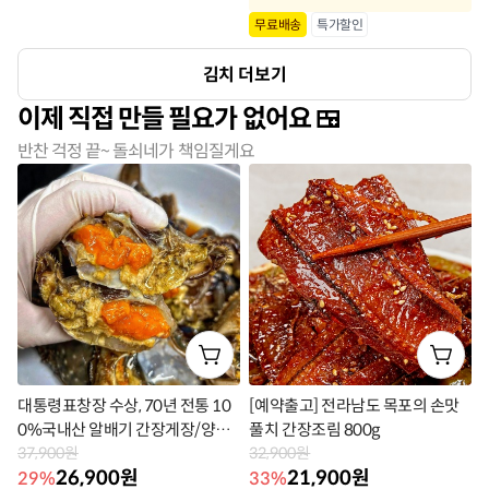
품
상
무료배송
특가할인
라
품
김치 더보기
벨
라
이제 직접 만들 필요가 없어요
벨
반찬 걱정 끝~ 돌쇠네가 책임질게요
대통령표창장 수상, 70년 전통 10
[예약출고] 전라남도 목포의 손맛
0%국내산 알배기 간장게장/양념
풀치 간장조림 800g
게장
37,900원
32,900원
26,900원
21,900원
29%
33%