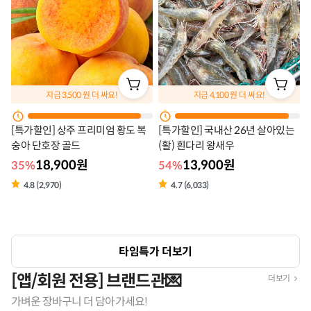
지금
3,500
원 더 싸요!
지금
4,100
원 더 싸요!
[특가할인] 상주 프리미엄 황도 복
[특가할인] 국내산 26년 살아있는
숭아 단호장 골드
(활) 흰다리 왕새우
18,900원
13,900원
35%
54%
4.8 (2,970)
4.7 (6,033)
타임특가 더보기
[앱/회원 전용] 브랜드관💌
더보기
가벼운 장바구니 더 담아가세요!