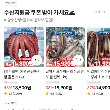
상
한정수량
품
수산지원금 쿠폰 받아 가세요🌊
더보기
라
해양수산부x돌쇠네 콜라보 할인!
벨
[특가할인] 자연산 남해안
살아서 도착하는 최상급 완
당일바리 싱싱한
활 돌문어 1kg
도 활 전복 1kg
오징어 초코 오징
35,800원
31,900원
23,800원
18,500원
19,900원
14,90
48%
38%
37%
4.8 (7,069)
4.8 (2,367)
4.8 (473)
상
특가할인