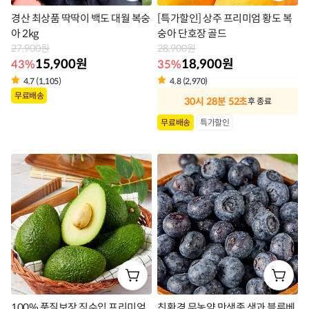
경산 최상품 딱딱이 백도 대월 복숭
[특가할인] 상주 프리미엄 황도 복
아 2kg
숭아 단호장 골드
27,900원
28,900원
15,900원
18,900원
43%
35%
4.7 (1,105)
4.8 (2,970)
상
무료배송
30시 28분 49초
후 종료
품
상
무료배송
특가할인
라
품
벨
라
벨
100% 품질보장 직수입 프리미엄
친환경 무농약 만생종 생과 블루베