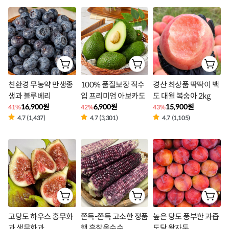
친환경 무농약 만생종
100% 품질보장 직수
경산 최상품 딱딱이 백
생과 블루베리
입 프리미엄 아보카도
도 대월 복숭아 2kg
16,900원
6,900원
15,900원
41%
42%
43%
4.7 (1,437)
4.7 (3,301)
4.7 (1,105)
고당도 하우스 홍무화
쫀득-쫀득 고소한 정품
높은 당도 풍부한 과즙
과 생무화과
햇 흑찰옥수수
도담 왕자두