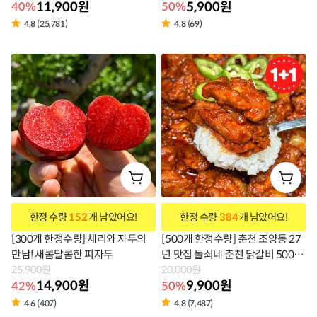
11,900원
5,900원
40%
50%
4.8 (25,781)
4.8 (69)
한정 수량
152
개 남았어요!
한정 수량
384
개 남았어요!
[300개 한정수량] 체리와 자두의
[500개 한정수량] 춘천 조양동 27
만남! 새콤달콤한 피자두
년 맛집 돌쇠네 춘천 닭갈비 500g+
25,900원
500g
20,000원
14,900원
9,900원
42%
50%
4.6 (407)
4.8 (7,487)