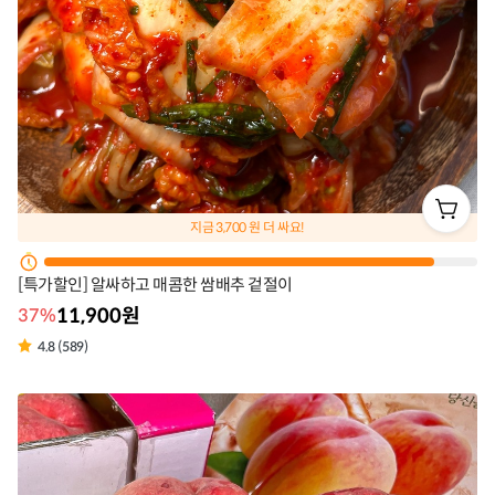
지금
3,700
원 더 싸요!
[특가할인] 알싸하고 매콤한 쌈배추 겉절이
11,900원
37%
4.8 (589)