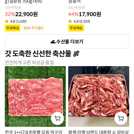
g (실중량 700g 내외)
참홍어
33,900원
31,900원
22,900원
17,900원
32%
44%
4.8 (1,439)
4.8 (3,559)
상
상
무료배송
30% 추가할인
무료배송
품
품
수산물 더보기
라
라
갓 도축한 신선한 축산물
벨
벨
깐깐하게 고른 최상급 품질
한우 1++(7,8,9)투쁠 모둠 막구이
블랙 라벨 브랜드 대용량 소 갈비살