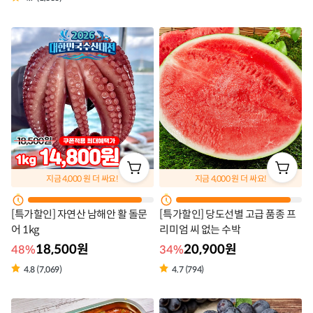
지금
4,000
원 더 싸요!
지금
4,000
원 더 싸요!
[특가할인] 자연산 남해안 활 돌문
[특가할인] 당도선별 고급 품종 프
어 1kg
리미엄 씨 없는 수박
18,500원
20,900원
48%
34%
4.8 (7,069)
4.7 (794)