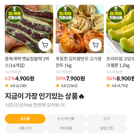
콩쑥개떡 옛날찹쌀떡 1박
푸짐한 김치왕만두 고기왕
프리미엄 고당도
스(16개입)
만두 1kg
크멜론 1.2kg
12,900원
15,900원
13,900원
4,900원
7,900원
8,900
62%
50%
36%
4.8 (6,130)
4.8 (2,563)
4.8 (4,792)
지금이 가장 인기있는 상품🔥
시즌/신상/Hot 한번에 모아보기!
농산물
수산/축산물
김치
식품/간식
주방용품
알림신청