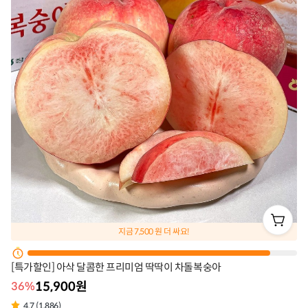
지금
7,500
원 더 싸요!
[특가할인] 아삭 달콤한 프리미엄 딱딱이 차돌복숭아
15,900원
36%
4.7 (1,886)