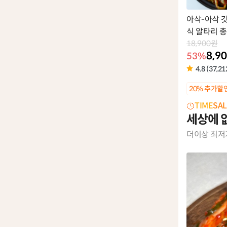
아삭-아삭 
식 알타리 
18,900원
8,9
53%
4.8 (37,21
상
20% 추가할
품
TIME
SAL
라
세상에 
벨
더이상 최저