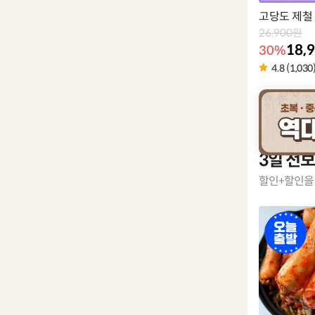
고당도 제철
26,900원
18,
30%
4.8 (1,030
3일 전
할인+할인을 
오
늘
출
발