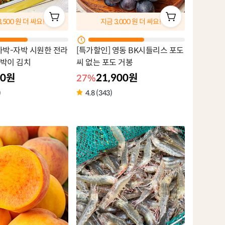
3,500
원 더 싸요!
지금
3,000
원 더 싸요!
자박-자박 시원한 전라
[특가할인] 영동 BK시들리스 포도
자박이 김치
씨 없는 포도 거봉
00원
21,900원
27%
)
4.8 (343)