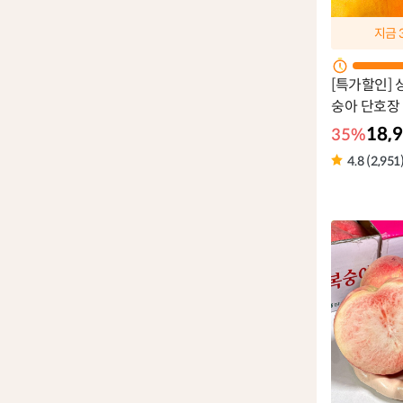
지금
[특가할인] 
숭아 단호장
18,
35%
4.8 (2,951