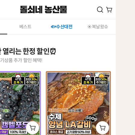
베스트
🐟수산대전
☀️복날왔슈
 열리는 한정 할인⏰
기상품 추가 할인 혜택!