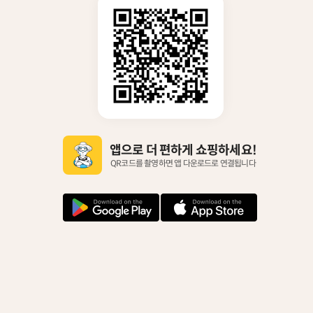
앱으로 더 편하게 쇼핑하세요!
QR코드를 촬영하면 앱 다운로드로 연결됩니다
안
아
드
이
로
폰
이
다
드
운
다
로
운
드
로
드