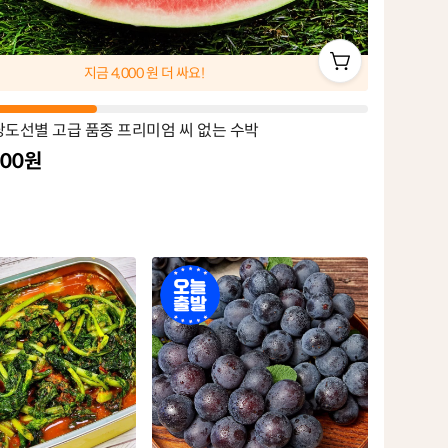
지금
4,000
원 더 싸요!
당도선별 고급 품종 프리미엄 씨 없는 수박
900원
오
늘
출
발