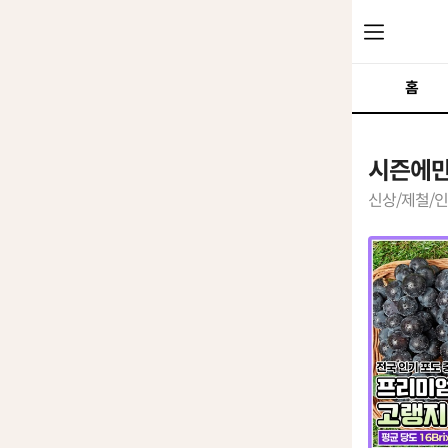
메
홈
홈
상
뉴
품
시즌에만
리
열
신상/제철/인
스
기
트