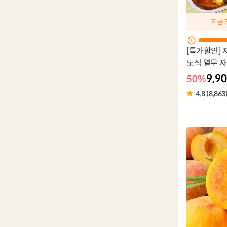
지금
[특가할인] 
도식 열무 
9,9
50%
4.8 (8,863