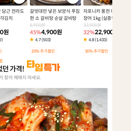
갓 담근 전라도
갈빗대만 넣은 보양식 푸짐
자포니카 풍천 대장어 민
총각김치
한 소 갈비탕 순살 갈비탕
장어 1kg (실중량 700g 
8,900원
외)
33,900원
00원
4,900원
22,900원
45%
32%
2)
4.7 (503)
4.8 (1,433)
상
상
인
20% 추가할인
30% 추가할인
품
품
E
라
라
없던 가격!
벨
벨
가 찾아 헤매지 마세요.