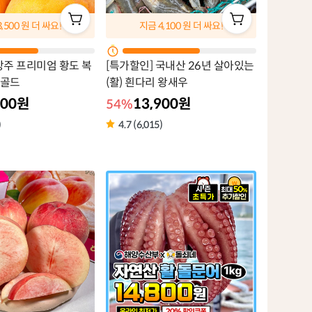
3,500
원 더 싸요!
지금
4,100
원 더 싸요!
상주 프리미엄 황도 복
[특가할인] 국내산 26년 살아있는
 골드
(활) 흰다리 왕새우
900원
13,900원
54%
)
4.7 (6,015)