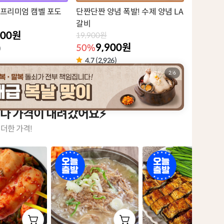
 프리미엄 캠벨 포도
단짠단짠 양념 폭발! 수제 양념 LA
갈비
900원
19,900원
9,900원
50%
)
4.7 (2,926)
2
/
6
보다 가격이 내려갔어요⚡
더한 가격!
오
오
늘
늘
출
출
발
발