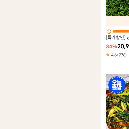
[특가할인] 
20,
34%
4.6 (776)
오
늘
출
발