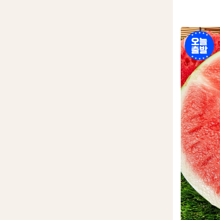
오
늘
출
발