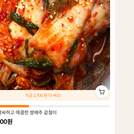
지금
3,700
원 더 싸요!
 알싸하고 매콤한 쌈배추 겉절이
900원