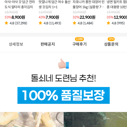
아삭-아삭 갓 담근 전라
맛깔나게 담근 여수 돌산
자포니카 풍천 대장어 민
냉면 밀키트 함
도식 알타리 총각김치
생 갓김치 1+1
물장어 1kg (실중량 700
종 대용량 10
18,900원
13,900원
g 내외)
33,900원
19,900원
8,900원
7,900원
22,900원
12,90
53%
43%
32%
35%
4.8 (37,298)
4.8 (11,493)
4.8 (1,484)
4.8 (995)
1,388
374
상세정보
판매공지
구매후기
상품문의