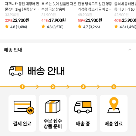
자포니카 풍천 대장어 민
톡 쏘는 맛이 일품인 저온
전통 방식으로 말린 영광
돌쇠네 동해안 
물장어 1kg (실중량 700
숙성 국산 참홍어
가정용 참조기 굴비 20미
등어 5마리 10
g 내외)
33,900원
31,900원
40마리
48,900원
42,900원
22,900원
17,900원
21,900원
25,90
32%
44%
55%
40%
4.8 (1,484)
4.8 (3,570)
4.7 (3,266)
4.8 (1,456
배송 안내