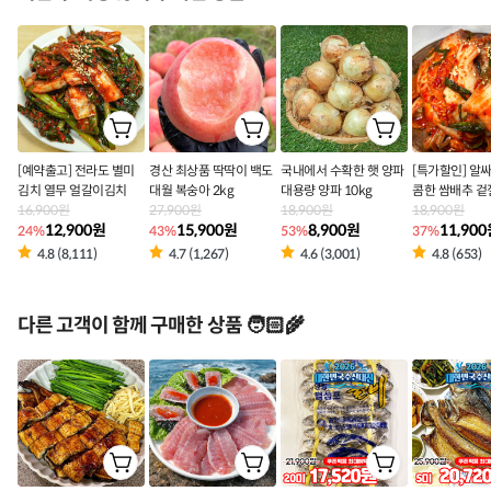
[예약출고] 전라도 별미
경산 최상품 딱딱이 백도
국내에서 수확한 햇 양파
[특가할인] 알
김치 열무 얼갈이김치
대월 복숭아 2kg
대용량 양파 10kg
콤한 쌈배추 겉
16,900원
27,900원
18,900원
18,900원
12,900원
15,900원
8,900원
11,90
24%
43%
53%
37%
4.8 (8,111)
4.7 (1,267)
4.6 (3,001)
4.8 (653)
다른 고객이 함께 구매한 상품 🧑🏻‍🌾