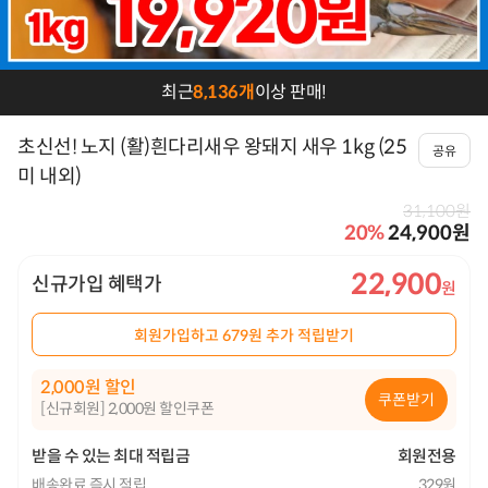
프
최근
8,136개
이상 판매!
로
모
초신선! 노지 (활)흰다리새우 왕돼지 새우 1kg (25
공유
션
미 내외)
세
31,100원
20
%
24,900원
일
즈
22,900
신규가입 혜택가
메
회원가입하고 679원 추가 적립받기
시
지
2,000
할인
쿠폰받기
[신규회원] 2,000원 할인쿠폰
받을 수 있는 최대 적립금
회원전용
배송완료 즉시 적립
329