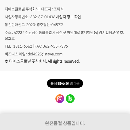
디에스글로벌 주식회사 | 대표자 : 조휘석
사업자등록번호 : 332-87-01436
사업자 정보 확인
통신판매신고. 2020-광주광산-0457호
주소 : 62232 전남광주통합특별시 광산구 하남대로 87 (하남동) 경서빌딩, 601호,
602호
TEL : 1811-6562 | FAX : 062-955-7396
비즈니스 메일 : dol4525@naver.com
© 디에스글로벌 주식회사. All rights reserved.
카
카
오
돌쇠네농산물
앱 다운
톡
주
문
문/
배
의
송
위로
완전품절 상품입니다.