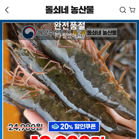
완전품절
(다 팔렸어요!)