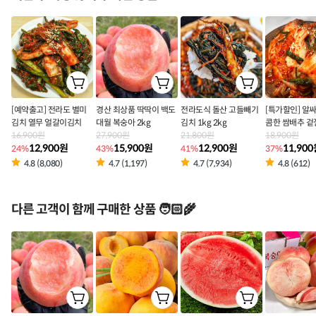
[예약출고] 전라도 별미
경산 최상품 딱딱이 백도
전라도식 돌산 고들빼기
[특가할인] 알
김치 열무 얼갈이김치
대월 복숭아 2kg
김치 1kg 2kg
콤한 쌈배추 겉
16,900원
27,900원
21,800원
18,900원
12,900원
15,900원
12,900원
11,90
24%
43%
41%
37%
4.8 (8,080)
4.7 (1,197)
4.7 (7,934)
4.8 (612)
다른 고객이 함께 구매한 상품 🧑🏻‍🌾