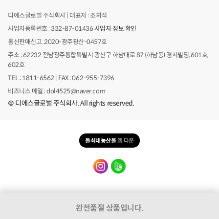
디에스글로벌 주식회사 | 대표자 : 조휘석
사업자등록번호 : 332-87-01436
사업자 정보 확인
통신판매신고. 2020-광주광산-0457호
주소 : 62232 전남광주통합특별시 광산구 하남대로 87 (하남동) 경서빌딩, 601호,
602호
TEL : 1811-6562 | FAX : 062-955-7396
비즈니스 메일 : dol4525@naver.com
© 디에스글로벌 주식회사. All rights reserved.
카
카
오
돌쇠네농산물
앱 다운
톡
주
문
문/
배
의
송
위로
완전품절 상품입니다.