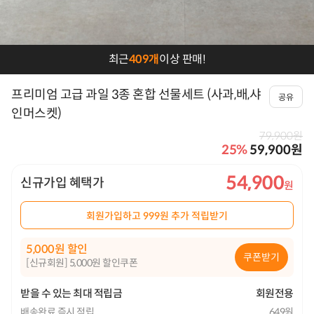
프
최근
409개
이상 판매!
로
모
프리미엄 고급 과일 3종 혼합 선물세트 (사과,배,샤
공유
션
인머스켓)
세
79,900원
25
%
59,900원
일
즈
54,900
신규가입 혜택가
메
회원가입하고 999원 추가 적립받기
시
지
5,000
할인
쿠폰받기
[신규회원] 5,000원 할인쿠폰
받을 수 있는 최대 적립금
회원전용
배송완료 즉시 적립
649