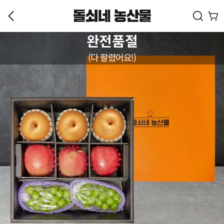
완전품절
(다 팔렸어요!)