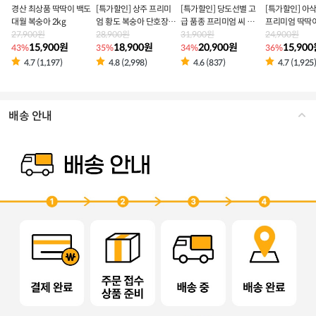
경산 최상품 딱딱이 백도
[특가할인] 상주 프리미
[특가할인] 당도선별 고
[특가할인] 아
대월 복숭아 2kg
엄 황도 복숭아 단호장 골
급 품종 프리미엄 씨 없는
프리미엄 딱딱
27,900원
드
28,900원
수박
31,900원
숭아
24,900원
15,900원
18,900원
20,900원
15,90
43%
35%
34%
36%
4.7 (1,197)
4.8 (2,998)
4.6 (837)
4.7 (1,925
배송 안내