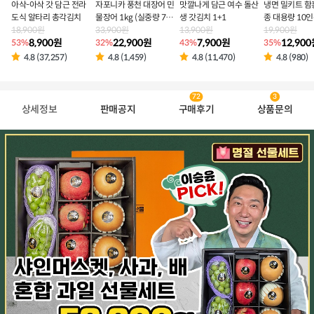
아삭-아삭 갓 담근 전라
자포니카 풍천 대장어 민
맛깔나게 담근 여수 돌산
냉면 밀키트 함
도식 알타리 총각김치
물장어 1kg (실중량 700
생 갓김치 1+1
종 대용량 10
18,900원
g 내외)
33,900원
13,900원
19,900원
8,900원
22,900원
7,900원
12,90
53%
32%
43%
35%
4.8 (37,257)
4.8 (1,459)
4.8 (11,470)
4.8 (980)
72
3
상세정보
판매공지
구매후기
상품문의