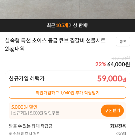
프
최근
105개
이상 판매!
로
모
실속형 특선 초이스 등급 큐브 찜갈비 선물세트
공유
션
2kg 내외
세
81,900원
22
%
64,000원
일
즈
59,000
신규가입 혜택가
메
회원가입하고 1,040원 추가 적립받기
시
지
5,000
할인
쿠폰받기
[신규회원] 5,000원 할인쿠폰
받을 수 있는 최대 적립금
회원전용
배송완료 즉시 적립
690