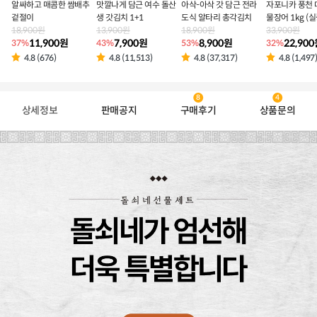
알싸하고 매콤한 쌈배추
맛깔나게 담근 여수 돌산
아삭-아삭 갓 담근 전라
자포니카 풍천 
겉절이
생 갓김치 1+1
도식 알타리 총각김치
물장어 1kg (실
18,900원
13,900원
18,900원
g 내외)
33,900원
11,900원
7,900원
8,900원
22,90
37%
43%
53%
32%
4.8 (676)
4.8 (11,513)
4.8 (37,317)
4.8 (1,497
8
4
상세정보
판매공지
구매후기
상품문의