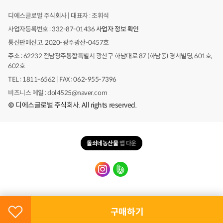
디에스글로벌 주식회사 | 대표자 : 조휘석
사업자등록번호 : 332-87-01436
사업자 정보 확인
통신판매신고. 2020-광주광산-0457호
주소 : 62232 전남광주통합특별시 광산구 하남대로 87 (하남동) 경서빌딩, 601호,
602호
TEL : 1811-6562 | FAX : 062-955-7396
비즈니스 메일 : dol4525@naver.com
© 디에스글로벌 주식회사. All rights reserved.
카
카
오
돌쇠네농산물
앱 다운
톡
주
문
문/
배
의
송
위로
구매하기