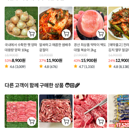
국내에서 수확한 햇 양파
알싸하고 매콤한 쌈배추
경산 최상품 딱딱이 백도
[예약출고] 전
대용량 양파 10kg
겉절이
대월 복숭아 2kg
김치 열무 얼
18,900원
18,900원
27,900원
16,900원
8,900원
11,900원
15,900원
12,90
53%
37%
43%
24%
4.6 (3,009)
4.8 (676)
4.7 (1,310)
4.8 (8,138
다른 고객이 함께 구매한 상품 🧑🏻‍🌾