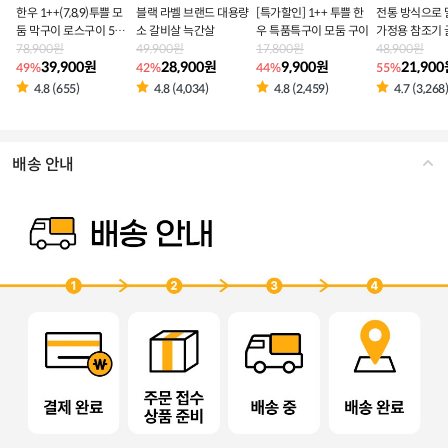
한우 1++(7,8,9)투쁠 모
블랙 라벨 브랜드 대용량
[특가할인] 1++ 투쁠 한
전통 방식으로 
둠 막구이 로스구이 500
소 갈비살 늑간살
우 특품특구이 모둠 구이
가정용 참조기 
g(3-4인분)
78,900원
49,900원
17,800원
40마리
48,900원
39,900원
28,900원
9,900원
21,90
49%
42%
44%
55%
4.8 (655)
4.8 (4,034)
4.8 (2,459)
4.7 (3,268
배송 안내