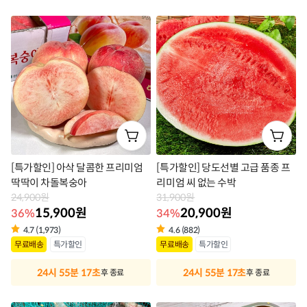
라
라
벨
벨
[특가할인] 아삭 달콤한 프리미엄
[특가할인] 당도선별 고급 품종 프
딱딱이 차돌복숭아
리미엄 씨 없는 수박
24,900원
31,900원
15,900원
20,900원
36%
34%
4.7 (1,973)
4.6 (882)
상
상
무료배송
특가할인
무료배송
특가할인
품
품
24시 55분 17초
24시 55분 17초
후 종료
후 종료
라
라