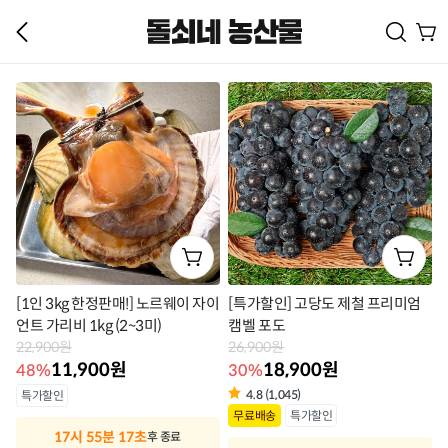
[1인 3kg 한정판매!] 노르웨이 자이
[특가할인] 고당도 제철 프리미엄
언트 가리비 1kg (2~3미)
캠벨 포도
22,900원
26,900원
11,900원
18,900원
48%
30%
상
4.8 (1,045)
특가할인
상
무료배송
특가할인
품
17시 55분 17초
후 종료
품