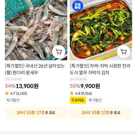
벨
벨
오
늘
출
발
[특가할인] 국내산 26년 살아있는
[특가할인] 자박-자박 시원한 전라
(활) 흰다리 왕새우
도식 열무 자박이 김치
29,900원
19,900원
13,900원
9,900원
54%
50%
4.7 (6,103)
4.8 (9,016)
상
상
특가할인
무료배송
특가할인
품
품
24시 55분 17초
24시 55분 17초
후 종료
후 종료
라
라
벨
벨