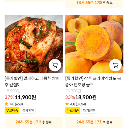
라
18시 55분 17초
후 종료
라
벨
벨
[특가할인] 알싸하고 매콤한 쌈배
[특가할인] 상주 프리미엄 황도 복
추 겉절이
숭아 단호장 골드
18,900원
28,900원
11,900원
18,900원
37%
35%
4.8 (658)
4.8 (3,034)
상
상
무료배송
특가할인
무료배송
특가할인
품
품
24시 55분 17초
24시 55분 17초
후 종료
후 종료