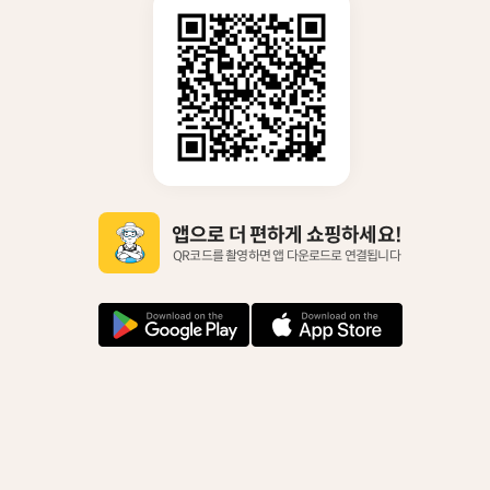
앱으로 더 편하게 쇼핑하세요!
QR코드를 촬영하면 앱 다운로드로 연결됩니다
안
아
드
이
로
폰
이
다
드
운
다
로
운
드
로
드