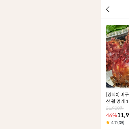
[양식X] 머
산 활 멍게 1
21,900원
11,
46%
4.7 (35)