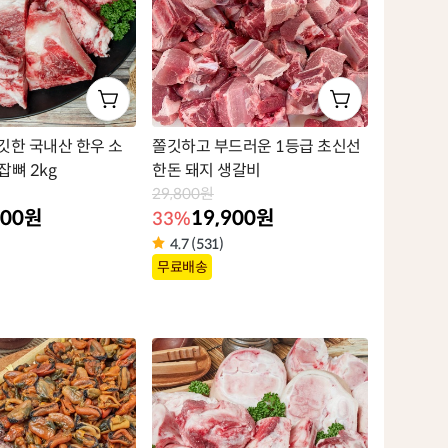
깃한 국내산 한우 소
쫄깃하고 부드러운 1등급 초신선
잡뼈 2kg
한돈 돼지 생갈비
29,800원
900원
19,900원
33%
4.7 (531)
상
무료배송
품
라
벨