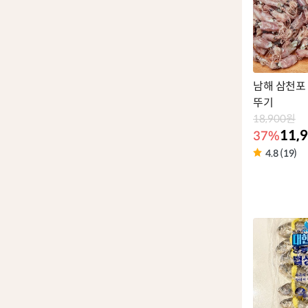
남해 삼천포
뚜기
18,900원
11,
37%
4.8 (19)
상
품
라
벨