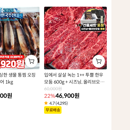
품
라
벨
싱한 생물 통찜 오징
입에서 살살 녹는 1++ 투쁠 한우
어 1kg
모둠 600g + 시즈닝, 올리브오일
증정
60,000원
900원
46,900원
22%
4.7 (4,295)
상
무료배송
품
라