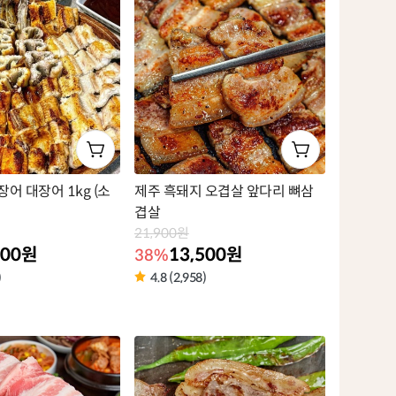
어 대장어 1kg (소
제주 흑돼지 오겹살 앞다리 뼈삼
겹살
21,900원
900원
13,500원
38%
)
4.8 (2,958)
상
품
라
벨