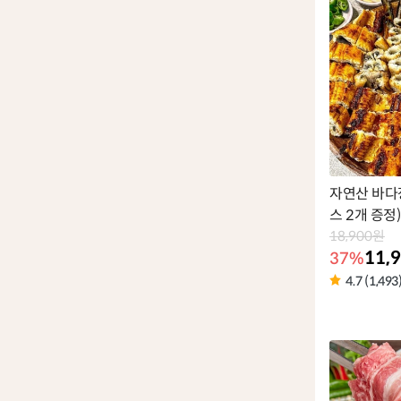
벨
자연산 바다장
스 2개 증정)
18,900원
11,
37%
4.7 (1,493
상
품
라
벨