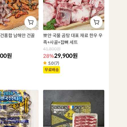
 건홍합 남해안 건꼴
뽀얀 국물 곰탕 대표 재료 한우 우
족+사골+잡뼈 세트
41,800원
900원
29,900원
28%
5.0 (7)
상
무료배송
품
라
벨