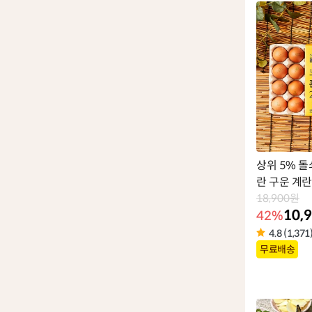
벨
상위 5% 돌
란 구운 계란
18,900원
10,
42%
4.8 (1,371
상
무료배송
품
라