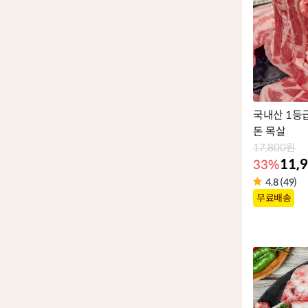
국내산 1등급
돈 목살
17,800원
11,
33%
4.8 (49)
상
무료배송
품
라
벨