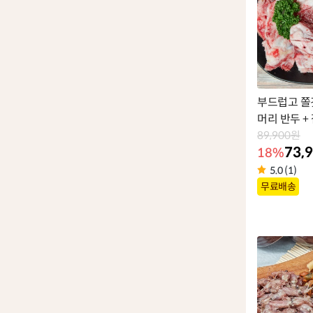
부드럽고 쫄
머리 반두 + 
89,900원
73,
18%
5.0 (1)
상
무료배송
품
라
벨