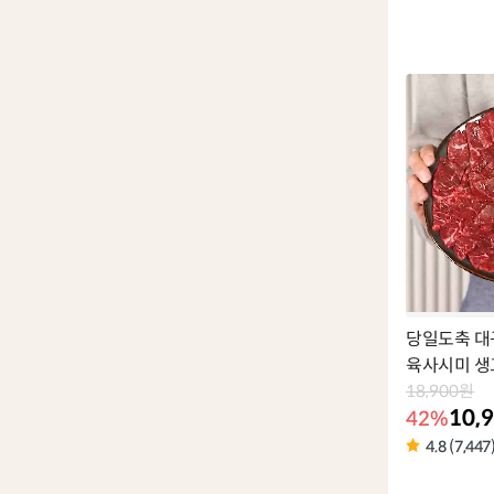
상
품
라
벨
당일도축 대
육사시미 생
18,900원
10,
42%
4.8 (7,447
상