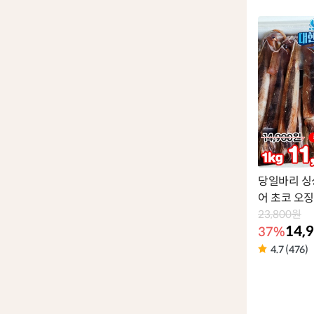
품
라
벨
당일바리 싱
어 초코 오징
23,800원
14,
37%
4.7 (476)
상
품
라