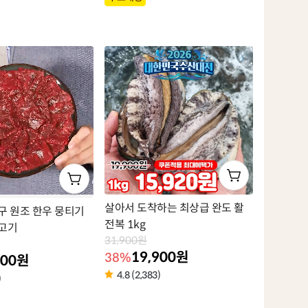
품
라
벨
살아서 도착하는 최상급 완도 활
구 원조 한우 뭉티기
전복 1kg
고기
31,900원
19,900원
38%
900원
4.8 (2,383)
)
상