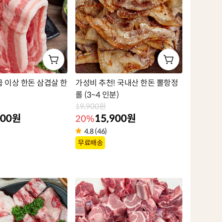
 이상 한돈 삼겹살 한
가성비 추천! 국내산 한돈 뽈항정
롤 (3~4 인분)
19,900원
900원
15,900원
20%
4.8 (46)
상
무료배송
품
라
벨