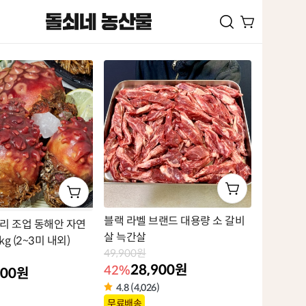
블랙 라벨 브랜드 대용량 소 갈비
구리 조업 동해안 자연
살 늑간살
kg (2~3미 내외)
49,900원
28,900원
42%
900원
4.8 (4,026)
상
무료배송