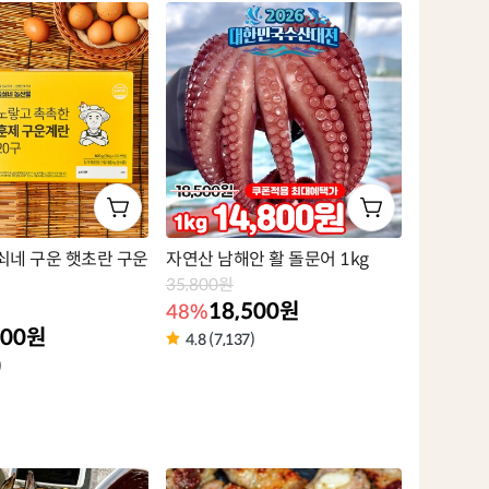
벨
쇠네 구운 햇초란 구운
자연산 남해안 활 돌문어 1kg
35,800원
18,500원
48%
900원
4.8 (7,137)
상
)
품
라
벨