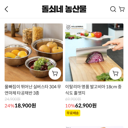
물빠짐이 뛰어난 실버스타 304 무
이탈리아 명품 발고비아 18cm 중
연마제 타공채반 3종
식도 홀엣지
24,900원
69,900원
18,900원
62,900원
24%
10%
상
상
무료배송
품
품