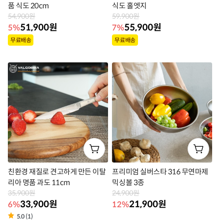
품 식도 20cm
식도 홀엣지
54,900원
59,900원
51,900원
55,900원
5%
7%
상
상
무료배송
무료배송
품
품
라
라
벨
벨
친환경 재질로 견고하게 만든 이탈
프리미엄 실버스타 316 무연마제
리아 명품 과도 11cm
믹싱볼 3종
35,900원
24,900원
33,900원
21,900원
6%
12%
상
5.0 (1)