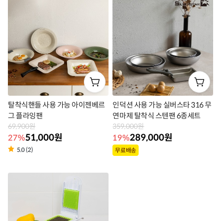
라
라
벨
벨
탈착식핸들 사용 가능 아이젠베르
인덕션 사용 가능 실버스타 316 무
그 플라잉팬
연마제 탈착식 스텐팬 6종세트
69,900원
359,000원
51,000원
289,000원
27%
19%
상
5.0 (2)
무료배송
상
품
품
라
라
벨
벨