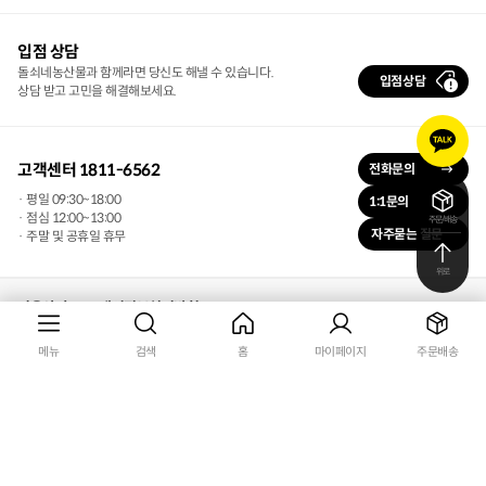
입점 상담
돌쇠네농산물과 함께라면 당신도 해낼 수 있습니다.
입점상담
상담 받고 고민을 해결해보세요.
카
카
오
고객센터 1811-6562
전화문의
톡
· 평일 09:30~18:00
1:1문의
문
· 점심 12:00~13:00
주문/배송
의
자주묻는 질문
· 주말 및 공휴일 휴무
위로
이용약관
개인정보처리방침
디에스글로벌 주식회사 | 대표자 : 조휘석
메뉴
검색
홈
마이페이지
주문배송
사업자등록번호 : 332-87-01436
사업자 정보 확인
통신판매신고. 2020-광주광산-0457호
주소 : 62232 전남광주통합특별시 광산구 하남대로 87 (하남동) 경서빌딩, 601호,
602호