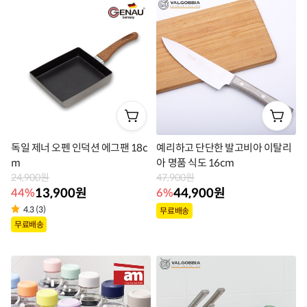
라
라
벨
벨
독일 제너 오펜 인덕션 에그팬 18c
예리하고 단단한 발고비아 이탈리
m
아 명품 식도 16cm
24,900원
47,900원
13,900원
44,900원
44%
6%
상
4.3 (3)
무료배송
상
무료배송
품
품
라
라
벨
벨