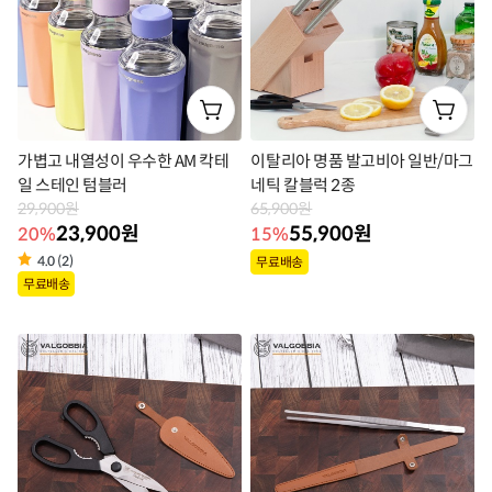
가볍고 내열성이 우수한 AM 칵테
이탈리아 명품 발고비아 일반/마그
일 스테인 텀블러
네틱 칼블럭 2종
29,900원
65,900원
23,900원
55,900원
20%
15%
상
4.0 (2)
무료배송
상
무료배송
품
품
라
라
벨
벨