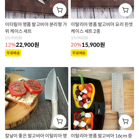
이타릴아 명품 발고비아 분리형 가
이탈리아 명품 발고비아 요리 핀셋
위 케이스 세트
케이스 세트 2종
25,900원
19,900원
22,900원
15,900원
12%
20%
상
상
무료배송
무료배송
품
품
라
라
벨
벨
칼날이 좋은 발고비아 이탈리아 명
이탈리아 명품 발고비아 16cm 중