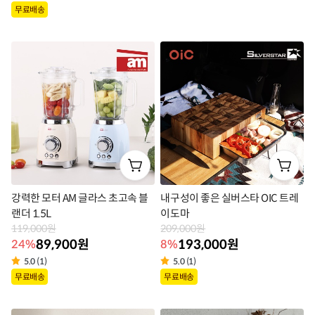
상
무료배송
품
품
라
라
벨
벨
강력한 모터 AM 글라스 초고속 블
내구성이 좋은 실버스타 OIC 트레
랜더 1.5L
이도마
119,000원
209,000원
89,900원
193,000원
24%
8%
5.0 (1)
5.0 (1)
상
상
무료배송
무료배송
품
품