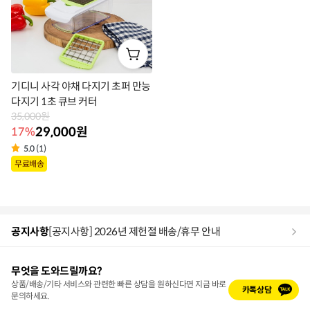
기디니 사각 야채 다지기 초퍼 만능
다지기 1초 큐브 커터
35,000원
29,000원
17%
5.0 (1)
상
무료배송
품
라
벨
공지사항
[공지사항] 2026년 제헌절 배송/휴무 안내
무엇을 도와드릴까요?
상품/배송/기타 서비스와 관련한 빠른 상담을 원하신다면 지금 바로
카톡상담
문의하세요.