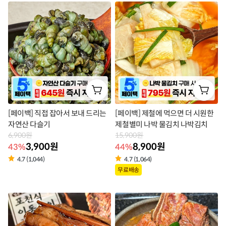
라
벨
벨
[페이백] 직접 잡아서 보내 드리는
[페이백] 제철에 먹으면 더 시원한
자연산 다슬기
제철별미 나박 물김치 나박김치
6,900원
15,900원
3,900원
8,900원
43%
44%
4.7 (1,044)
4.7 (1,064)
상
상
무료배송
품
품
라
라
벨
벨