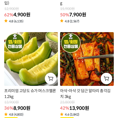
입)
g
12,900원
15,900원
4,900원
7,900원
62%
50%
4.8 (6,135)
4.8 (2,567)
상
상
품
품
라
라
벨
벨
프리미엄 고당도 슈가 머스크멜론
아삭-아삭 갓 담근 알타리 총각김
1.2kg
치 3kg
13,900원
23,800원
8,900원
13,900원
36%
42%
4.8 (4,803)
4.6 (3,842)