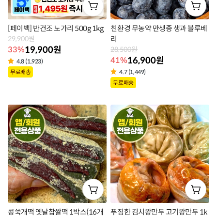
[페이백] 반건조 노가리 500g 1kg
친환경 무농약 만생종 생과 블루베
29,900원
리
19,900원
33%
28,500원
16,900원
41%
4.8 (1,923)
상
무료배송
4.7 (1,449)
상
품
무료배송
품
라
라
벨
벨
콩쑥개떡 옛날찹쌀떡 1박스(16개
푸짐한 김치왕만두 고기왕만두 1k