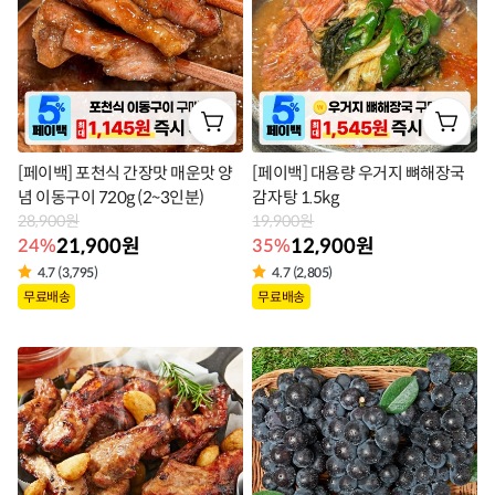
[페이백] 포천식 간장맛 매운맛 양
[페이백] 대용량 우거지 뼈해장국
념 이동구이 720g (2~3인분)
감자탕 1.5kg
28,900원
19,900원
21,900원
12,900원
24%
35%
4.7 (3,795)
4.7 (2,805)
상
상
무료배송
무료배송
품
품
라
라
벨
벨