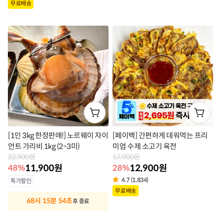
상
상
무료배송
품
품
라
라
벨
벨
[1인 3kg 한정판매!] 노르웨이 자이
[페이백] 간편하게 데워먹는 프리
언트 가리비 1kg (2~3미)
미엄 수제 소고기 육전
22,900원
17,900원
11,900원
12,900원
48%
28%
상
4.7 (1,834)
특가할인
상
무료배송
품
68시 15분 53초
후 종료
품
라