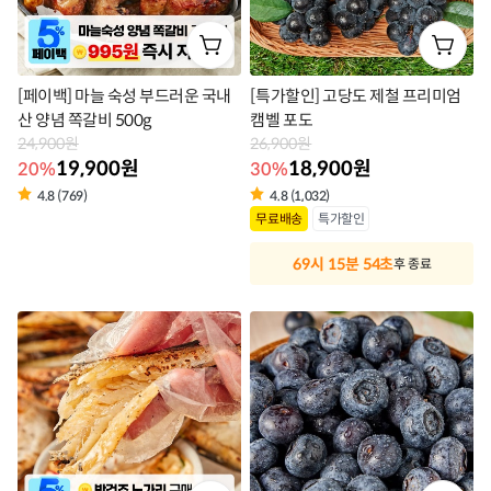
[페이백] 마늘 숙성 부드러운 국내
[특가할인] 고당도 제철 프리미엄
산 양념 쪽갈비 500g
캠벨 포도
24,900원
26,900원
19,900원
18,900원
20%
30%
4.8 (769)
4.8 (1,032)
상
상
무료배송
특가할인
품
품
69시 15분 53초
후 종료
라
라
벨
벨