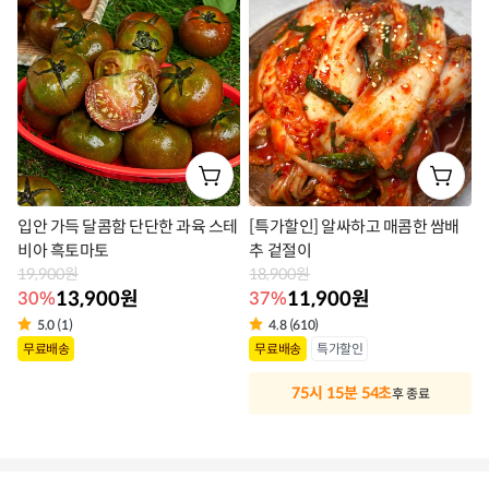
라
라
벨
벨
입안 가득 달콤함 단단한 과육 스테
[특가할인] 알싸하고 매콤한 쌈배
비아 흑토마토
추 겉절이
19,900원
18,900원
13,900원
11,900원
30%
37%
5.0 (1)
4.8 (610)
상
상
무료배송
무료배송
특가할인
품
품
75시 15분 53초
후 종료
라
라
벨
벨