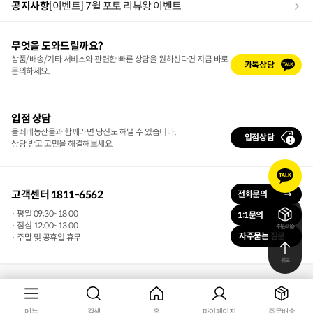
공지사항
[이벤트] 7월 포토 리뷰왕 이벤트
무엇을 도와드릴까요?
상품/배송/기타 서비스와 관련한 빠른 상담을 원하신다면 지금 바로
카톡상담
문의하세요.
입점 상담
돌쇠네농산물과 함께라면 당신도 해낼 수 있습니다.
입점상담
상담 받고 고민을 해결해보세요.
카
카
오
고객센터 1811-6562
전화문의
톡
· 평일 09:30~18:00
1:1문의
문
· 점심 12:00~13:00
주문/배송
의
자주묻는 질문
· 주말 및 공휴일 휴무
위로
이용약관
개인정보처리방침
디에스글로벌 주식회사 | 대표자 : 조휘석
메뉴
검색
홈
마이페이지
주문배송