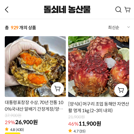
총
929
개의 상품
최신순
대통령표창장 수상, 70년 전통 10
[양식X] 머구리 조업 동해안 자연산
0%국내산 알배기 간장게장/양념
활 멍게 1kg (2~3미 내외)
게장
37,900원
21,900원
26,900원
29%
11,900원
46%
4.8 (430)
4.7 (35)