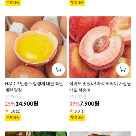
상
상
무료배송
무료배송
품
품
라
라
벨
벨
HACCP 인증 무항생제 대란 특란
작아도 맛있다! 아삭 딱딱이 가정용
계란 달걀
백도 복숭아
19,900원
12,900원
14,900원
7,900원
25%
39%
5.0 (1)
5.0 (1)
상
상
무료배송
무료배송
품
품