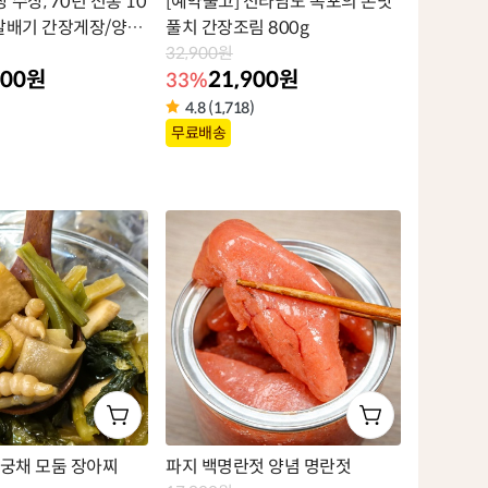
수상, 70년 전통 10
[예약출고] 전라남도 목포의 손맛
알배기 간장게장/양념
풀치 간장조림 800g
32,900원
900원
21,900원
33%
4.8 (1,718)
상
무료배송
품
라
벨
 궁채 모둠 장아찌
파지 백명란젓 양념 명란젓