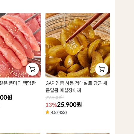
품
라
벨
깊은 풍미의 백명란
GAP 인증 하동 청매실로 담근 새
콤달콤 매실장아찌
900원
29,900원
25,900원
13%
)
4.8 (433)
상
품