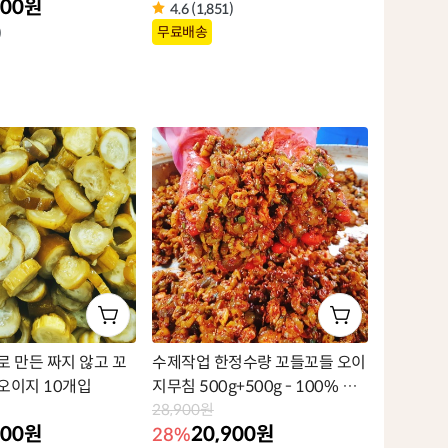
900원
4.6 (1,851)
상
무료배송
)
품
라
벨
로 만든 짜지 않고 꼬
수제작업 한정수량 꼬들꼬들 오이
오이지 10개입
지무침 500g+500g - 100% 우
리 농산물
28,900원
900원
20,900원
28%