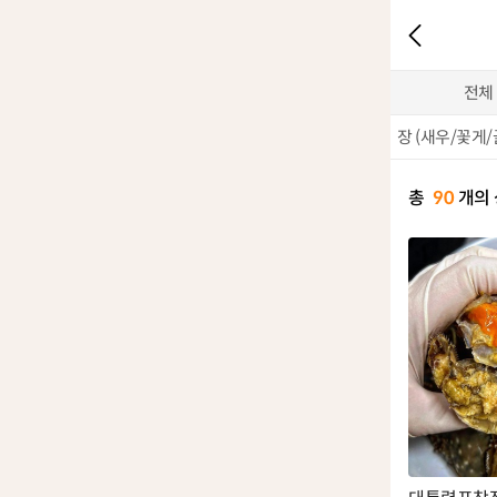
전체
장 (새우/꽃게/
총
90
개의