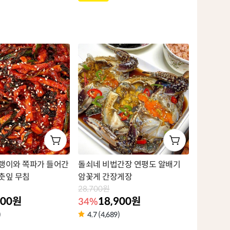
품
라
벨
랭이와 쪽파가 들어간
돌쇠네 비법간장 연평도 알배기
춧잎 무침
암꽃게 간장게장
28,700원
900원
18,900원
34%
)
4.7 (4,689)
상