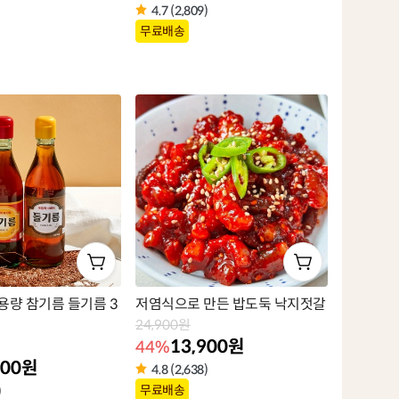
4.7 (2,809)
상
무료배송
품
라
벨
용량 참기름 들기름 3
저염식으로 만든 밥도둑 낙지젓갈
24,900원
13,900원
44%
900원
4.8 (2,638)
상
무료배송
)