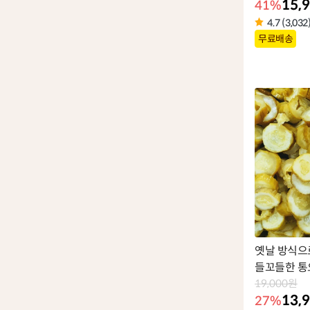
15,
41%
4.7 (3,032
상
무료배송
품
라
벨
옛날 방식으
들꼬들한 통
19,000원
13,
27%