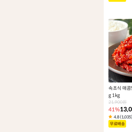
품
라
벨
속초식 매콤
g 1kg
21,900원
13,
41%
4.8 (1,035
상
무료배송