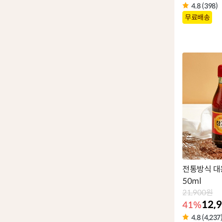
4.8 (398)
상
무료배송
품
라
벨
전통방식 대
50ml
21,900원
12,
41%
4.8 (4,237