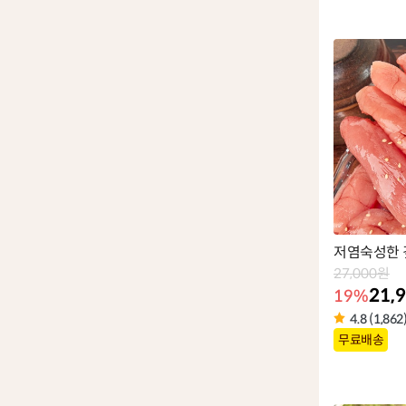
품
라
벨
저염숙성한 
27,000원
21,
19%
4.8 (1,862
상
무료배송
품
라