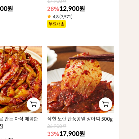
17,900원
900원
12,900원
28%
)
4.8 (7,571)
상
무료배송
품
라
벨
로 만든 아삭 매콤한
삭힌 노란 단풍콩잎 장아찌 500g
침
26,900원
17,900원
33%