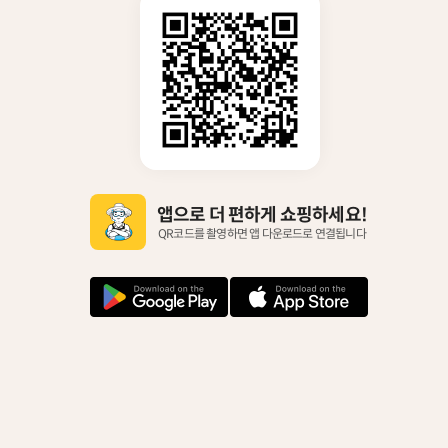
앱으로 더 편하게 쇼핑하세요!
QR코드를 촬영하면 앱 다운로드로 연결됩니다
안
아
드
이
로
폰
이
다
드
운
다
로
운
드
로
드