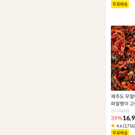
상
무료배송
품
라
벨
제주도 무말
파말랭이 고
27,900원
16,
39%
4.6 (2,716
상
무료배송