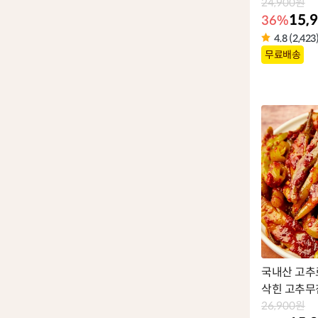
24,900원
15,
36%
4.8 (2,423
상
무료배송
품
라
벨
국내산 고추
삭힌 고추무
26,900원