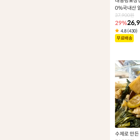
대통령표창장 
0%국내산 
게장
37,900원
26,
29%
4.8 (430)
상
무료배송
품
라
벨
수제로 만든