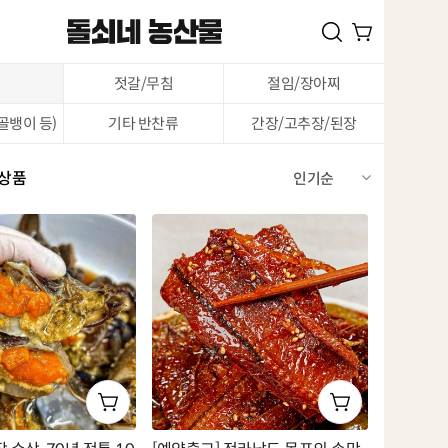
젓갈/무침
절임/장아찌
골뱅이 등)
기타 반찬류
간장/고추장/된장
 상품
인기순