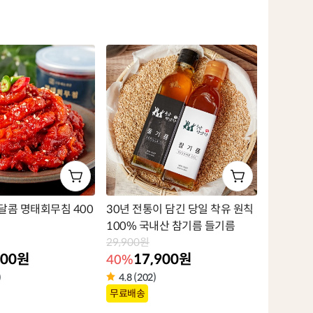
품
라
벨
달콤 명태회무침 400
30년 전통이 담긴 당일 착유 원칙
100% 국내산 참기름 들기름
29,900원
000원
17,900원
40%
)
4.8 (202)
상
무료배송