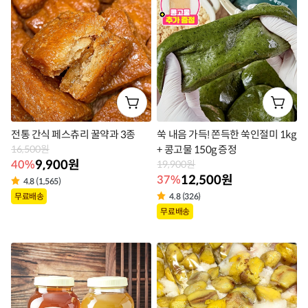
벨
전통 간식 페스츄리 꿀약과 3종
쑥 내음 가득! 쫀득한 쑥인절미 1kg
16,500원
+ 콩고물 150g 증정
9,900원
40%
19,900원
12,500원
37%
4.8 (1,565)
상
무료배송
4.8 (326)
상
품
무료배송
품
라
라
벨
벨