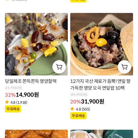
상
품
품
라
라
벨
벨
당일제조 쫀득쫀득 영양찰떡
12가지 국산 재료가 듬뿍! 연잎 향
21,900원
가득한 영양 오곡 연잎밥 10팩
14,900원
32%
39,900원
31,900원
20%
4.8 (1,918)
상
무료배송
4.8 (505)
상
품
무료배송
품
라
라
벨