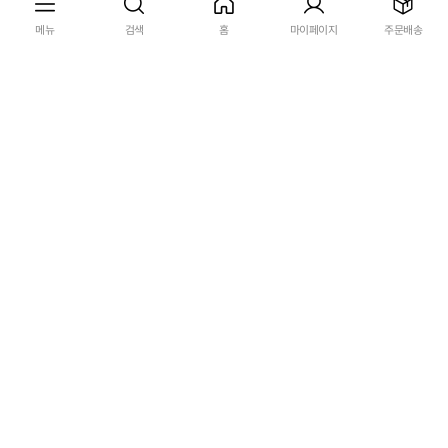
메뉴
검색
홈
마이페이지
주문배송
공주 알밤+두부로 만든 건강 과자
전통 발효 쌀떡 잔기지떡
공주알밤 두부칩
21,800원
9,900원
55%
18,900원
13,900원
26%
4.5 (4)
상
무료배송
4.6 (13)
상
무료배송
품
품
라
라
벨
벨