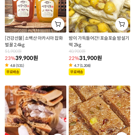
[건강선물] 소백산 아카시아 잡화
밤이 가득들어간! 포슬포슬 밤설기
벌꿀 2.4kg
떡 2kg
51,900원
40,900원
39,900원
31,900원
23%
22%
4.8 (531)
4.7 (1,208)
상
상
무료배송
무료배송
품
품
라
라
벨
벨