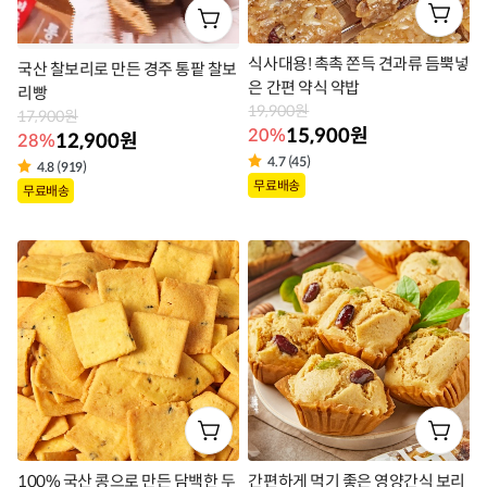
식사대용! 촉촉 쫀득 견과류 듬뿍넣
국산 찰보리로 만든 경주 통팥 찰보
은 간편 약식 약밥
리빵
19,900원
17,900원
15,900원
20%
12,900원
28%
4.7 (45)
4.8 (919)
상
상
무료배송
무료배송
품
품
라
라
벨
벨
100% 국산 콩으로 만든 담백한 두
간편하게 먹기 좋은 영양간식 보리