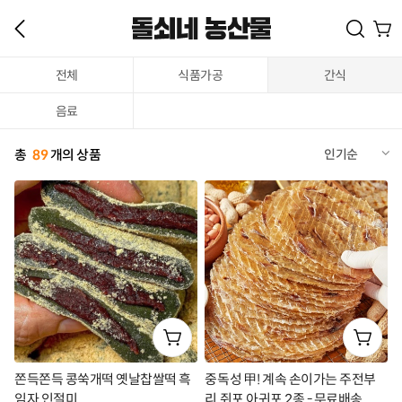
전체
식품가공
간식
음료
총
89
개의 상품
인기순
쫀득쫀득 콩쑥개떡 옛날찹쌀떡 흑
중독성 甲! 계속 손이가는 주전부
임자 인절미
리 쥐포 아귀포 2종 - 무료배송