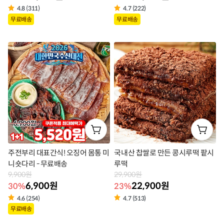
4.8 (311)
4.7 (222)
상
상
무료배송
무료배송
품
품
라
라
벨
벨
주전부리 대표간식! 오징어 몸통 미
국내산 찹쌀로 만든 콩시루떡 팥시
니숏다리 - 무료배송
루떡
9,900원
29,900원
6,900원
22,900원
30%
23%
4.6 (254)
4.7 (513)
상
상
무료배송