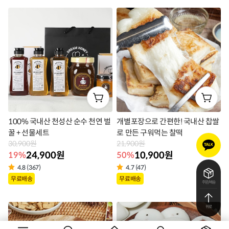
품
품
라
라
벨
벨
100% 국내산 천성산 순수 천연 벌
개별포장으로 간편한! 국내산 찹쌀
꿀 + 선물세트
로 만든 구워먹는 찰떡
카
30,900원
21,900원
카
24,900원
10,900원
19%
50%
오
톡
4.8 (367)
4.7 (47)
상
상
문
무료배송
무료배송
주문/배송
의
품
품
라
라
위로
벨
벨