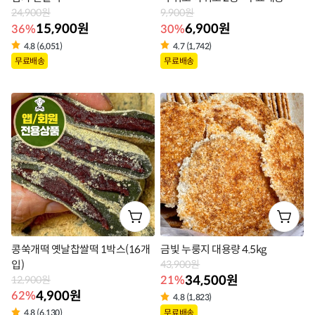
24,900원
9,900원
15,900원
6,900원
36%
30%
4.8 (6,051)
4.7 (1,742)
상
상
무료배송
무료배송
품
품
라
라
벨
벨
콩쑥개떡 옛날찹쌀떡 1박스(16개
금빛 누룽지 대용량 4.5kg
입)
43,900원
34,500원
21%
12,900원
4,900원
62%
4.8 (1,823)
상
무료배송
4.8 (6,130)