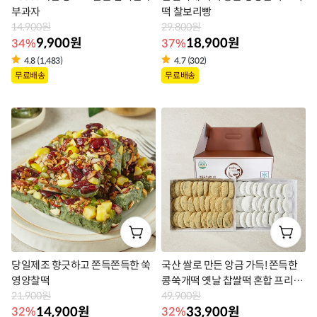
부과자
떡 찰보리빵
14,900원
29,800원
9,900원
18,900원
34%
37%
4.8 (1,483)
4.7 (302)
상
상
무료배송
무료배송
품
품
라
라
벨
벨
당일제조 향긋하고 쫀득쫀득한 쑥
국산 쌀로 만든 앙금 가득! 쫀득한
영양찰떡
콩쑥개떡 옛날 찹쌀떡 혼합 프리미
21,900원
엄 선물세트
49,900원
14,900원
33,900원
32%
32%