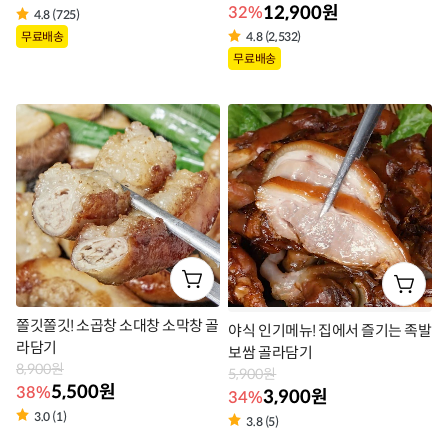
12,900원
32%
4.8 (725)
상
무료배송
4.8 (2,532)
상
품
무료배송
품
라
라
벨
벨
쫄깃쫄깃! 소곱창 소대창 소막창 골
야식 인기메뉴! 집에서 즐기는 족발
라담기
보쌈 골라담기
8,900원
5,900원
5,500원
38%
3,900원
34%
3.0 (1)
3.8 (5)
상
상