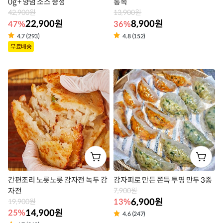
0g + 양념 소스 증정
통족
42,900원
13,900원
22,900원
8,900원
47%
36%
4.7 (293)
4.8 (152)
상
상
무료배송
품
품
라
라
벨
벨
간편조리 노릇노릇 감자전 녹두 감
감자피로 만든 쫀득 투명 만두 3종
자전
7,900원
6,900원
13%
19,900원
14,900원
25%
4.6 (247)