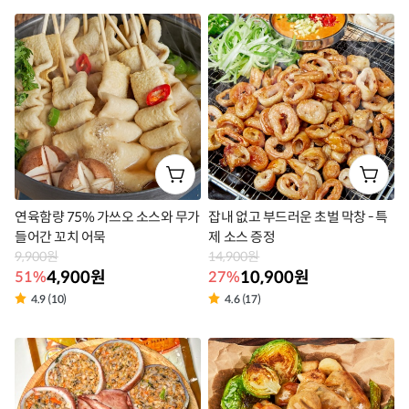
품
품
라
라
벨
벨
연육함량 75% 가쓰오 소스와 무가
잡내 없고 부드러운 초벌 막창 - 특
들어간 꼬치 어묵
제 소스 증정
9,900원
14,900원
4,900원
10,900원
51%
27%
4.9 (10)
4.6 (17)
상
상
품
품
라
라
벨
벨