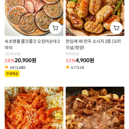
속초명물 쫄깃쫄깃 오징어순대 2
한입에 쏙! 만두 소시지 2종 (오리
마리
지널/청양)
28,900원
9,900원
20,900원
4,900원
28%
51%
4.8 (1,680)
4.7 (114)
상
상
무료배송
품
품
라
라
벨
벨