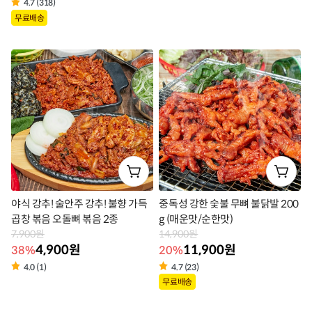
상
4.7 (318)
상
무료배송
품
품
라
라
벨
벨
야식 강추! 술안주 강추! 불향 가득
중독성 강한 숯불 무뼈 불닭발 200
곱창 볶음 오돌뼈 볶음 2종
g (매운맛/순한맛)
7,900원
14,900원
4,900원
11,900원
38%
20%
4.0 (1)
4.7 (23)
상
상
무료배송
품
품