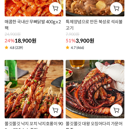
매콤한 국내산 무뼈닭발 400g x 2
특제양념으로 만든 북성로 석쇠불
팩
고기
24,900원
7,900원
18,900원
3,900원
24%
51%
4.8 (229)
4.7 (466)
상
상
품
품
라
라
벨
벨
쫄깃쫄깃 낙지 꼬치 낙지호롱이 90
쫄깃쫄깃 대왕 오징어다리 가문어