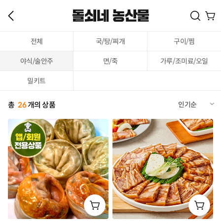
전체
국/탕/찌개
구이/찜
야식/술안주
면/죽
가루/조미료/오일
밀키트
총
26
개의 상품
인기순