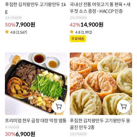
푸짐한 김치왕만두 고기왕만두 1k
국내산 전통 머릿고기 통 편육 + 새
g
우젓 소스 증정 - HACCP 인증
15,900원
25,900원
7,900원
14,900원
50%
42%
4.8 (2,567)
4.8 (1,992)
상
상
무료배송
품
품
라
라
벨
벨
프리미엄 한우 곱창 대창 막창 염통
푸짐한 김치왕만두 고기왕만두 옹
9,900원
골진 만두 2종
6,900원
30%
18,900원