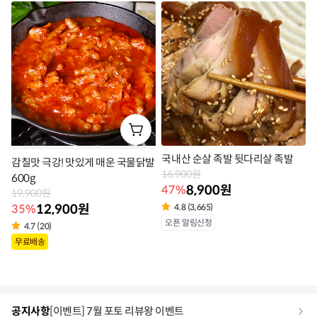
라
라
벨
벨
국내산 순살 족발 뒷다리살 족발
감칠맛 극강! 맛있게 매운 국물닭발
16,900원
600g
8,900원
47%
19,900원
12,900원
35%
4.8 (3,665)
상
오픈 알림신청
4.7 (20)
상
품
무료배송
품
라
라
벨
벨
공지사항
[이벤트] 7월 포토 리뷰왕 이벤트