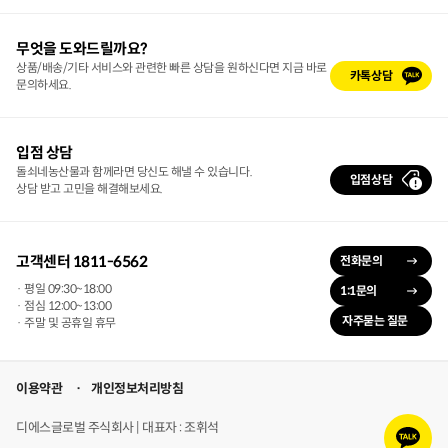
무엇을 도와드릴까요?
상품/배송/기타 서비스와 관련한 빠른 상담을 원하신다면 지금 바로
카톡상담
문의하세요.
입점 상담
돌쇠네농산물과 함께라면 당신도 해낼 수 있습니다.
입점상담
상담 받고 고민을 해결해보세요.
고객센터 1811-6562
전화문의
· 평일 09:30~18:00
1:1문의
· 점심 12:00~13:00
자주묻는 질문
· 주말 및 공휴일 휴무
이용약관
개인정보처리방침
카
디에스글로벌 주식회사 | 대표자 : 조휘석
카