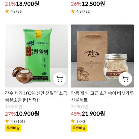
18,900원
12,500원
21%
26%
4.8 (85)
4.8 (732)
상
상
품
품
라
라
벨
벨
간수 제거 100% 신안 천일염 소금
안동 재배! 고급 초가송이 버섯가루
굵은소금 (비세척)
선물세트
14,900원
39,900원
10,900원
21,900원
27%
45%
4.8 (106)
5.0 (3)
상
상
무료배송
무료배송
품
품