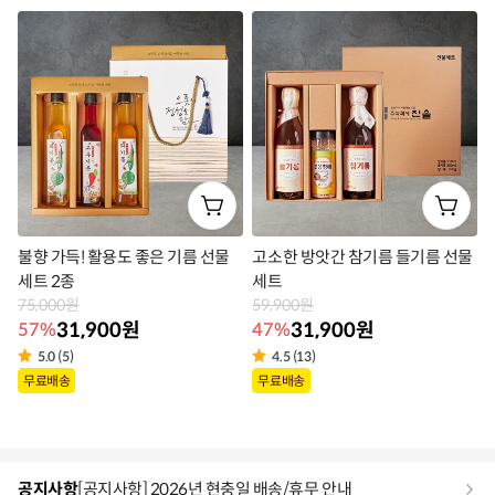
라
라
벨
벨
불향 가득! 활용도 좋은 기름 선물
고소한 방앗간 참기름 들기름 선물
세트 2종
세트
75,000원
59,900원
31,900원
31,900원
57%
47%
5.0 (5)
4.5 (13)
상
상
무료배송
무료배송
품
품
라
라
벨
벨
공지사항
[공지사항] 2026년 현충일 배송/휴무 안내