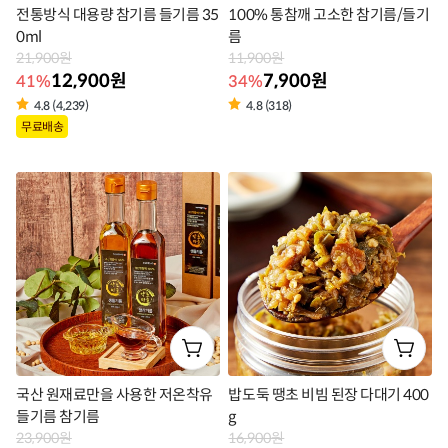
전통방식 대용량 참기름 들기름 35
100% 통참깨 고소한 참기름/들기
0ml
름
21,900원
11,900원
12,900원
7,900원
41%
34%
4.8 (4,239)
4.8 (318)
상
상
무료배송
품
품
라
라
벨
벨
국산 원재료만을 사용한 저온착유
밥도둑 땡초 비빔 된장 다대기 400
들기름 참기름
g
23,900원
16,900원