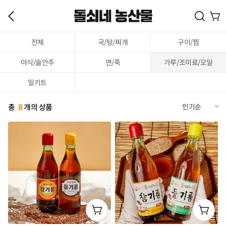
전체
국/탕/찌개
구이/찜
야식/술안주
면/죽
가루/조미료/오일
밀키트
총
8
개의 상품
인기순