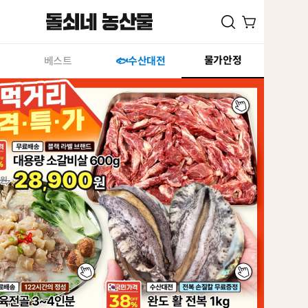
물가안정
베스트
🐟수산대전