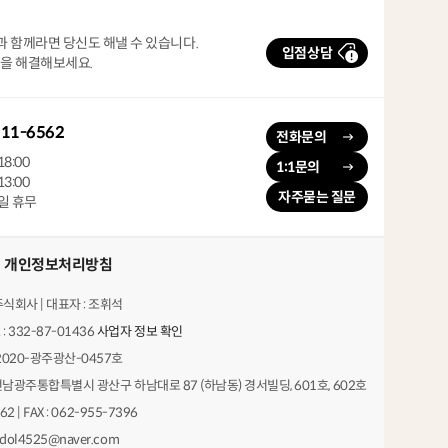
 함께라면 당신도 해낼 수 있습니다.
입점상담
민을 해결해보세요.
11-6562
전화문의
18:00
1:1문의
13:00
자주묻는 질문
휴일 휴무
개인정보처리방침
회사 | 대표자 : 조휘석
 332-87-01436
사업자 정보 확인
020-광주광산-0457호
2 전남광주통합특별시 광산구 하남대로 87 (하남동) 경서빌딩, 601호, 602호
62 | FAX : 062-955-7396
dol4525@naver.com