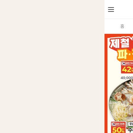
메
홈
뉴
열
기