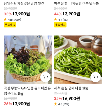
당일수확 제철맞은 밀양 깻잎
여름철 별미! 향긋한 여름 맛두릅
20,900원
24,900원
13,900원
13,900원
33%
44%
4.8 (1,007)
4.7 (46)
상
상
무료배송
무료배송
품
품
라
라
벨
벨
곡성 무농약 GAP인증 유러피안 유
세척 손질 궁채 나물 1kg
럽샐러드 1kg
25,900원
16,900원
35%
18,900원
13,900원
26%
4.8 (592)