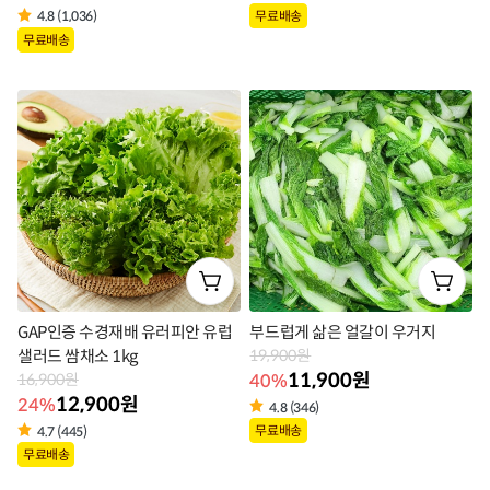
상
무료배송
4.8 (1,036)
상
무료배송
품
품
라
라
벨
벨
GAP인증 수경재배 유러피안 유럽
부드럽게 삶은 얼갈이 우거지
샐러드 쌈채소 1kg
19,900원
11,900원
40%
16,900원
12,900원
24%
4.8 (346)
상
무료배송
4.7 (445)
상
무료배송
품
품