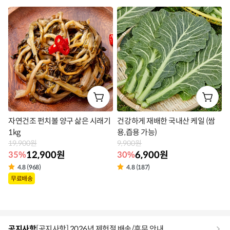
라
라
벨
벨
자연건조 펀치볼 양구 삶은 시래기
건강하게 재배한 국내산 케일 (쌈
1kg
용,즙용 가능)
19,900원
9,900원
12,900원
6,900원
35%
30%
4.8 (968)
4.8 (187)
상
상
무료배송
품
품
라
라
벨
벨
공지사항
[공지사항] 2026년 제헌절 배송/휴무 안내