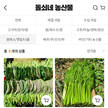
전체
제철 과일
수입 과일
고구마/감자/밤
쌀/옥수수/콩
고추/마늘/양파/생강
쌈채소/깻잎/나물
배추/무/오이/파
버섯/기타 농산물
총
8
개의 상품
인기순