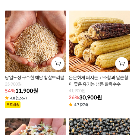
품
품
라
라
벨
벨
당일도정 구수한 해남 황찰보리쌀
은은하게 퍼지는 고소함과 달큰함
25,900원
이 좋은 유기농 냉동 찰옥수수
11,900원
54%
41,900원
30,900원
26%
4.8 (1,667)
상
무료배송
4.7 (274)
상
품
품
라
라
벨