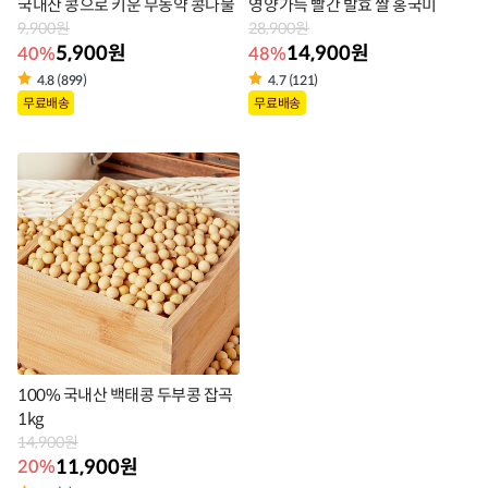
국내산 콩으로 키운 무농약 콩나물
영양가득 빨간 발효 쌀 홍국미
9,900원
28,900원
5,900원
14,900원
40%
48%
4.8 (899)
4.7 (121)
상
상
무료배송
무료배송
품
품
라
라
벨
벨
100% 국내산 백태콩 두부콩 잡곡
1kg
14,900원
11,900원
20%