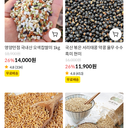
벨
영양만점 국내산 오색찹쌀미 1kg
국산 볶은 서리태콩 약콩 율무 수수
18,900원
흑미 현미
14,000원
26%
16,000원
11,900원
26%
4.8 (334)
상
무료배송
4.8 (453)
상
품
무료배송
품
라
라
벨
벨