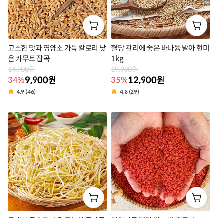
고소한 맛과 영양소 가득 칼로리 낮
혈당 관리에 좋은 바나듐 발아 현미
은 카무트 잡곡
1kg
14,900원
19,900원
9,900원
12,900원
34%
35%
4.9 (46)
4.8 (29)
상
상
품
품
라
라
벨
벨