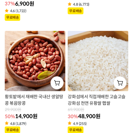
6,900원
37%
4.8 (6,773)
상
무료배송
4.6 (1,722)
상
무료배송
품
품
라
라
벨
벨
황토밭에서 재배한 국내산 생알땅
강화섬에서 직접재배한 고슬고슬
콩 볶음땅콩
강화섬 천연 유황쌀 햅쌀
29,900원
69,900원
14,900원
48,900원
50%
30%
4.8 (1,879)
4.9 (255)
상
상
무료배송
무료배송