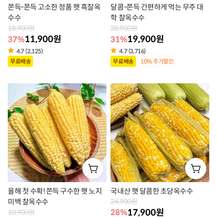
쫀득-쫀득 고소한 정품 햇 흑찰옥
달콤-쫀득 간편하게 먹는 무주 대
수수
학 찰옥수수
18,900원
28,900원
11,900원
19,900원
37%
31%
4.7 (2,125)
4.7 (3,716)
상
상
무료배송
무료배송
10% 추가할인
품
품
라
라
벨
벨
올해 첫 수확! 쫀득 구수한 햇 노지
국내산 햇 달콤한 초당옥수수
미백 찰옥수수
24,900원
17,900원
28%
10,900원