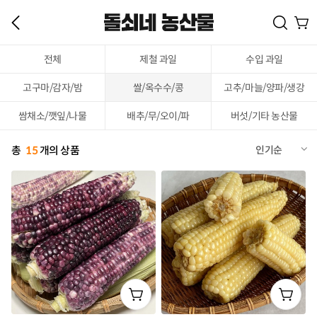
전체
제철 과일
수입 과일
고구마/감자/밤
쌀/옥수수/콩
고추/마늘/양파/생강
쌈채소/깻잎/나물
배추/무/오이/파
버섯/기타 농산물
총
15
개의 상품
인기순