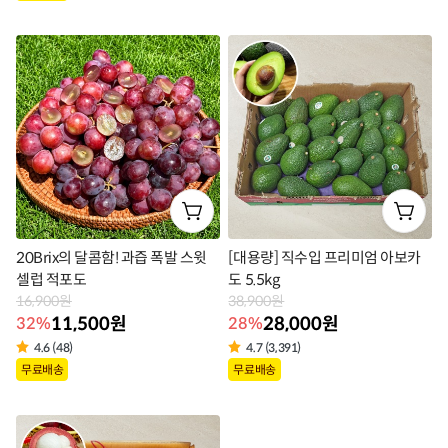
품
라
라
벨
벨
20Brix의 달콤함! 과즙 폭발 스윗
[대용량] 직수입 프리미엄 아보카
셀럽 적포도
도 5.5kg
16,900원
38,900원
11,500원
28,000원
32%
28%
4.6 (48)
4.7 (3,391)
상
상
무료배송
무료배송
품
품
라
라