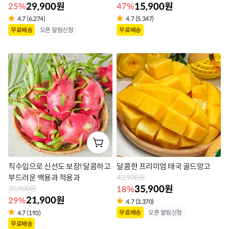
29,900원
15,900원
25%
47%
4.7 (6,274)
4.7 (5,347)
상
상
무료배송
오픈 알림신청
무료배송
품
품
라
라
벨
벨
직수입으로 신선도 보장! 달콤하고
달콤한 프리미엄 태국 골드망고
부드러운 백용과 적용과
43,900원
35,900원
18%
30,900원
21,900원
29%
4.7 (3,370)
상
무료배송
오픈 알림신청
4.7 (193)
상
무료배송
품