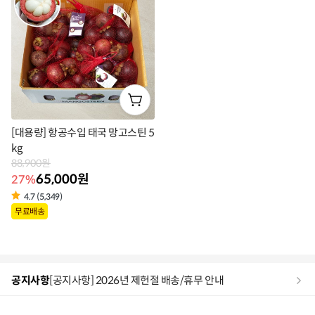
벨
벨
[대용량] 항공수입 태국 망고스틴 5
kg
88,900원
65,000원
27%
4.7 (5,349)
상
무료배송
품
라
벨
공지사항
[공지사항] 2026년 제헌절 배송/휴무 안내