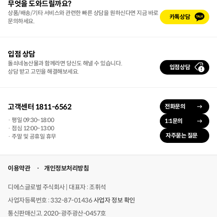
무엇을 도와드릴까요?
상품/배송/기타 서비스와 관련한 빠른 상담을 원하신다면 지금 바로
카톡상담
문의하세요.
입점 상담
돌쇠네농산물과 함께라면 당신도 해낼 수 있습니다.
입점상담
상담 받고 고민을 해결해보세요.
고객센터 1811-6562
전화문의
· 평일 09:30~18:00
1:1문의
· 점심 12:00~13:00
자주묻는 질문
· 주말 및 공휴일 휴무
이용약관
개인정보처리방침
디에스글로벌 주식회사 | 대표자 : 조휘석
사업자등록번호 : 332-87-01436
사업자 정보 확인
통신판매신고. 2020-광주광산-0457호