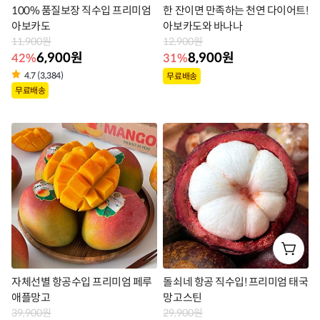
100% 품질보장 직수입 프리미엄
한 잔이면 만족하는 천연 다이어트!
아보카도
아보카도와 바나나
11,900원
12,900원
6,900원
8,900원
42%
31%
상
4.7 (3,384)
무료배송
상
무료배송
품
품
라
라
벨
벨
자체선별 항공수입 프리미엄 페루
돌쇠네 항공 직수입! 프리미엄 태국
애플망고
망고스틴
39,900원
29,900원